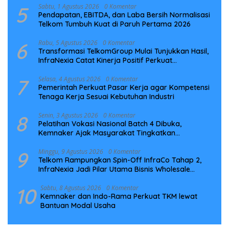
5
Sabtu, 1 Agustus 2026
0 Komentar
Pendapatan, EBITDA, dan Laba Bersih Normalisasi
Telkom Tumbuh Kuat di Paruh Pertama 2026
6
Rabu, 5 Agustus 2026
0 Komentar
Transformasi TelkomGroup Mulai Tunjukkan Hasil,
InfraNexia Catat Kinerja Positif Perkuat
Infrastruktur Digital Nasional
7
Selasa, 4 Agustus 2026
0 Komentar
Pemerintah Perkuat Pasar Kerja agar Kompetensi
Tenaga Kerja Sesuai Kebutuhan Industri
8
Senin, 3 Agustus 2026
0 Komentar
Pelatihan Vokasi Nasional Batch 4 Dibuka,
Kemnaker Ajak Masyarakat Tingkatkan
Kompetensi
9
Minggu, 9 Agustus 2026
0 Komentar
Telkom Rampungkan Spin-Off InfraCo Tahap 2,
InfraNexia Jadi Pilar Utama Bisnis Wholesale
Connectivity
10
Sabtu, 8 Agustus 2026
0 Komentar
Kemnaker dan Indo-Rama Perkuat TKM lewat
Bantuan Modal Usaha