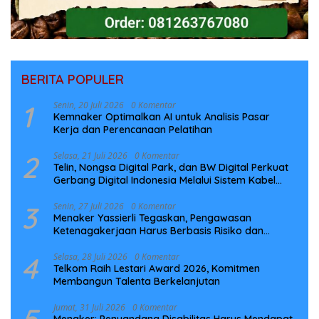
BERITA POPULER
1
Senin, 20 Juli 2026
0 Komentar
Kemnaker Optimalkan AI untuk Analisis Pasar
Kerja dan Perencanaan Pelatihan
2
Selasa, 21 Juli 2026
0 Komentar
Telin, Nongsa Digital Park, dan BW Digital Perkuat
Gerbang Digital Indonesia Melalui Sistem Kabel
Laut NCC
3
Senin, 27 Juli 2026
0 Komentar
Menaker Yassierli Tegaskan, Pengawasan
Ketenagakerjaan Harus Berbasis Risiko dan
Preventif
4
Selasa, 28 Juli 2026
0 Komentar
Telkom Raih Lestari Award 2026, Komitmen
Membangun Talenta Berkelanjutan
Jumat, 31 Juli 2026
0 Komentar