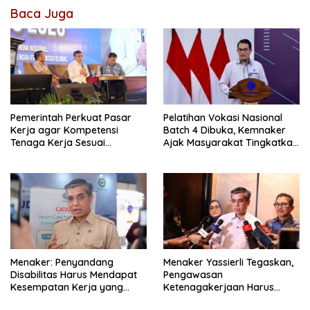
Baca Juga
Pemerintah Perkuat Pasar
Pelatihan Vokasi Nasional
Kerja agar Kompetensi
Batch 4 Dibuka, Kemnaker
Tenaga Kerja Sesuai
Ajak Masyarakat Tingkatkan
Kebutuhan Industri
Kompetensi
Menaker: Penyandang
Menaker Yassierli Tegaskan,
Disabilitas Harus Mendapat
Pengawasan
Kesempatan Kerja yang
Ketenagakerjaan Harus
Setara
Berbasis Risiko dan Preventif