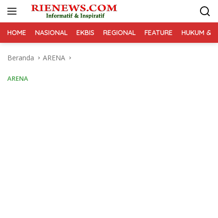
Langsung
ke
konten
HOME
NASIONAL
EKBIS
REGIONAL
FEATURE
HUKUM & K
Beranda
ARENA
ARENA