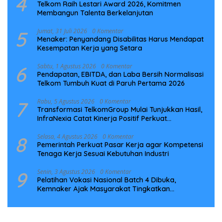
4
Telkom Raih Lestari Award 2026, Komitmen
Membangun Talenta Berkelanjutan
5
Jumat, 31 Juli 2026
0 Komentar
Menaker: Penyandang Disabilitas Harus Mendapat
Kesempatan Kerja yang Setara
6
Sabtu, 1 Agustus 2026
0 Komentar
Pendapatan, EBITDA, dan Laba Bersih Normalisasi
Telkom Tumbuh Kuat di Paruh Pertama 2026
7
Rabu, 5 Agustus 2026
0 Komentar
Transformasi TelkomGroup Mulai Tunjukkan Hasil,
InfraNexia Catat Kinerja Positif Perkuat
Infrastruktur Digital Nasional
8
Selasa, 4 Agustus 2026
0 Komentar
Pemerintah Perkuat Pasar Kerja agar Kompetensi
Tenaga Kerja Sesuai Kebutuhan Industri
9
Senin, 3 Agustus 2026
0 Komentar
Pelatihan Vokasi Nasional Batch 4 Dibuka,
Kemnaker Ajak Masyarakat Tingkatkan
Kompetensi