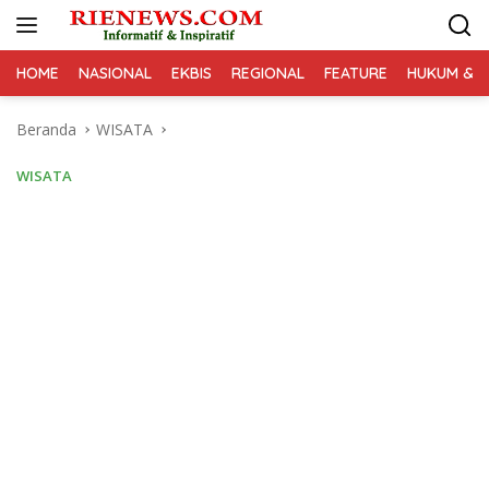
Langsung
ke
konten
HOME
NASIONAL
EKBIS
REGIONAL
FEATURE
HUKUM & K
Beranda
WISATA
WISATA