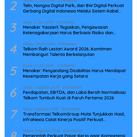
2
Selasa, 21 Juli 2026
0 Komentar
Telin, Nongsa Digital Park, dan BW Digital Perkuat
Gerbang Digital Indonesia Melalui Sistem Kabel
Laut NCC
3
Senin, 27 Juli 2026
0 Komentar
Menaker Yassierli Tegaskan, Pengawasan
Ketenagakerjaan Harus Berbasis Risiko dan
Preventif
4
Selasa, 28 Juli 2026
0 Komentar
Telkom Raih Lestari Award 2026, Komitmen
Membangun Talenta Berkelanjutan
5
Jumat, 31 Juli 2026
0 Komentar
Menaker: Penyandang Disabilitas Harus Mendapat
Kesempatan Kerja yang Setara
6
Sabtu, 1 Agustus 2026
0 Komentar
Pendapatan, EBITDA, dan Laba Bersih Normalisasi
Telkom Tumbuh Kuat di Paruh Pertama 2026
7
Rabu, 5 Agustus 2026
0 Komentar
Transformasi TelkomGroup Mulai Tunjukkan Hasil,
InfraNexia Catat Kinerja Positif Perkuat
Infrastruktur Digital Nasional
8
Selasa, 4 Agustus 2026
0 Komentar
Pemerintah Perkuat Pasar Kerja agar Kompetensi