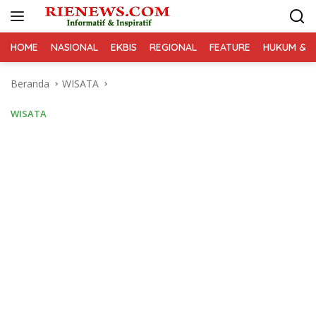
Langsung
ke
konten
HOME
NASIONAL
EKBIS
REGIONAL
FEATURE
HUKUM & K
Beranda
WISATA
WISATA