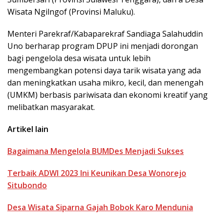
Wisata Ngilngof (Provinsi Maluku).
Menteri Parekraf/Kabaparekraf Sandiaga Salahuddin
Uno berharap program DPUP ini menjadi dorongan
bagi pengelola desa wisata untuk lebih
mengembangkan potensi daya tarik wisata yang ada
dan meningkatkan usaha mikro, kecil, dan menengah
(UMKM) berbasis pariwisata dan ekonomi kreatif yang
melibatkan masyarakat.
Artikel lain
Bagaimana Mengelola BUMDes Menjadi Sukses
Terbaik ADWI 2023 Ini Keunikan Desa Wonorejo
Situbondo
Desa Wisata Siparna Gajah Bobok Karo Mendunia