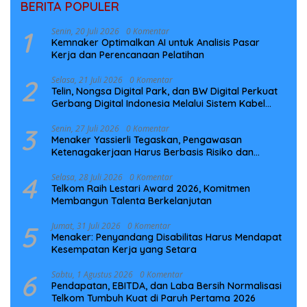
BERITA POPULER
1
Senin, 20 Juli 2026
0 Komentar
Kemnaker Optimalkan AI untuk Analisis Pasar
Kerja dan Perencanaan Pelatihan
2
Selasa, 21 Juli 2026
0 Komentar
Telin, Nongsa Digital Park, dan BW Digital Perkuat
Gerbang Digital Indonesia Melalui Sistem Kabel
Laut NCC
3
Senin, 27 Juli 2026
0 Komentar
Menaker Yassierli Tegaskan, Pengawasan
Ketenagakerjaan Harus Berbasis Risiko dan
Preventif
4
Selasa, 28 Juli 2026
0 Komentar
Telkom Raih Lestari Award 2026, Komitmen
Membangun Talenta Berkelanjutan
5
Jumat, 31 Juli 2026
0 Komentar
Menaker: Penyandang Disabilitas Harus Mendapat
Kesempatan Kerja yang Setara
6
Sabtu, 1 Agustus 2026
0 Komentar
Pendapatan, EBITDA, dan Laba Bersih Normalisasi
Telkom Tumbuh Kuat di Paruh Pertama 2026