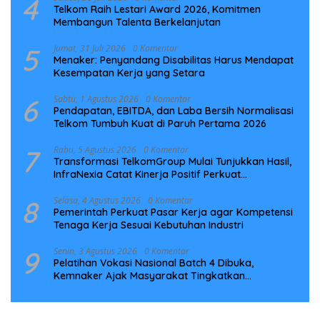
4
Telkom Raih Lestari Award 2026, Komitmen
Membangun Talenta Berkelanjutan
5
Jumat, 31 Juli 2026
0 Komentar
Menaker: Penyandang Disabilitas Harus Mendapat
Kesempatan Kerja yang Setara
6
Sabtu, 1 Agustus 2026
0 Komentar
Pendapatan, EBITDA, dan Laba Bersih Normalisasi
Telkom Tumbuh Kuat di Paruh Pertama 2026
7
Rabu, 5 Agustus 2026
0 Komentar
Transformasi TelkomGroup Mulai Tunjukkan Hasil,
InfraNexia Catat Kinerja Positif Perkuat
Infrastruktur Digital Nasional
8
Selasa, 4 Agustus 2026
0 Komentar
Pemerintah Perkuat Pasar Kerja agar Kompetensi
Tenaga Kerja Sesuai Kebutuhan Industri
9
Senin, 3 Agustus 2026
0 Komentar
Pelatihan Vokasi Nasional Batch 4 Dibuka,
Kemnaker Ajak Masyarakat Tingkatkan
Kompetensi