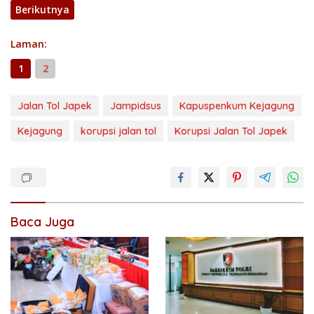
Berikutnya
Laman:
1
2
Jalan Tol Japek
Jampidsus
Kapuspenkum Kejagung
Kejagung
korupsi jalan tol
Korupsi Jalan Tol Japek
Baca Juga