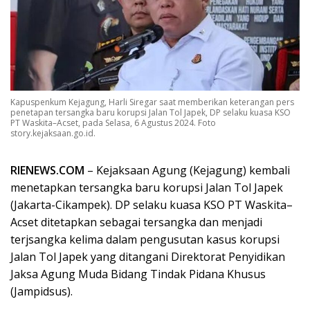
Kapuspenkum Kejagung, Harli Siregar saat memberikan keterangan pers
penetapan tersangka baru korupsi Jalan Tol Japek, DP selaku kuasa KSO
PT Waskita–Acset, pada Selasa, 6 Agustus 2024. Foto
story.kejaksaan.go.id.
RIENEWS.COM
– Kejaksaan Agung (Kejagung) kembali
menetapkan tersangka baru korupsi Jalan Tol Japek
(Jakarta-Cikampek). DP selaku kuasa KSO PT Waskita–
Acset ditetapkan sebagai tersangka dan menjadi
terjsangka kelima dalam pengusutan kasus korupsi
Jalan Tol Japek yang ditangani Direktorat Penyidikan
Jaksa Agung Muda Bidang Tindak Pidana Khusus
(Jampidsus).