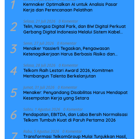
1
Kemnaker Optimalkan AI untuk Analisis Pasar
Kerja dan Perencanaan Pelatihan
2
Selasa, 21 Juli 2026
0 Komentar
Telin, Nongsa Digital Park, dan BW Digital Perkuat
Gerbang Digital Indonesia Melalui Sistem Kabel
Laut NCC
3
Senin, 27 Juli 2026
0 Komentar
Menaker Yassierli Tegaskan, Pengawasan
Ketenagakerjaan Harus Berbasis Risiko dan
Preventif
4
Selasa, 28 Juli 2026
0 Komentar
Telkom Raih Lestari Award 2026, Komitmen
Membangun Talenta Berkelanjutan
5
Jumat, 31 Juli 2026
0 Komentar
Menaker: Penyandang Disabilitas Harus Mendapat
Kesempatan Kerja yang Setara
6
Sabtu, 1 Agustus 2026
0 Komentar
Pendapatan, EBITDA, dan Laba Bersih Normalisasi
Telkom Tumbuh Kuat di Paruh Pertama 2026
7
Rabu, 5 Agustus 2026
0 Komentar
Transformasi TelkomGroup Mulai Tunjukkan Hasil,