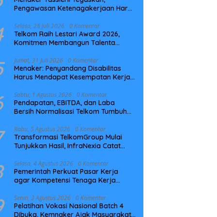
Pengawasan Ketenagakerjaan Harus
Berbasis Risiko dan Preventif
4
Selasa, 28 Juli 2026
0 Komentar
Telkom Raih Lestari Award 2026,
Komitmen Membangun Talenta
Berkelanjutan
5
Jumat, 31 Juli 2026
0 Komentar
Menaker: Penyandang Disabilitas
Harus Mendapat Kesempatan Kerja
yang Setara
6
Sabtu, 1 Agustus 2026
0 Komentar
Pendapatan, EBITDA, dan Laba
Bersih Normalisasi Telkom Tumbuh
Kuat di Paruh Pertama 2026
7
Rabu, 5 Agustus 2026
0 Komentar
Transformasi TelkomGroup Mulai
Tunjukkan Hasil, InfraNexia Catat
Kinerja Positif Perkuat Infrastruktur
Digital Nasional
8
Selasa, 4 Agustus 2026
0 Komentar
Pemerintah Perkuat Pasar Kerja
agar Kompetensi Tenaga Kerja
Sesuai Kebutuhan Industri
9
Senin, 3 Agustus 2026
0 Komentar
Pelatihan Vokasi Nasional Batch 4
Dibuka, Kemnaker Ajak Masyarakat