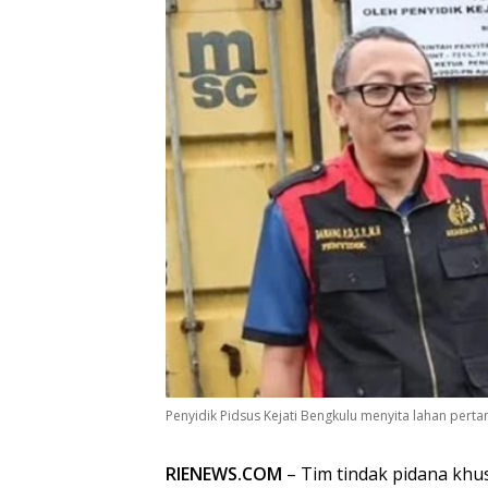
Penyidik Pidsus Kejati Bengkulu menyita lahan per
RIENEWS.COM
– Tim tindak pidana khu