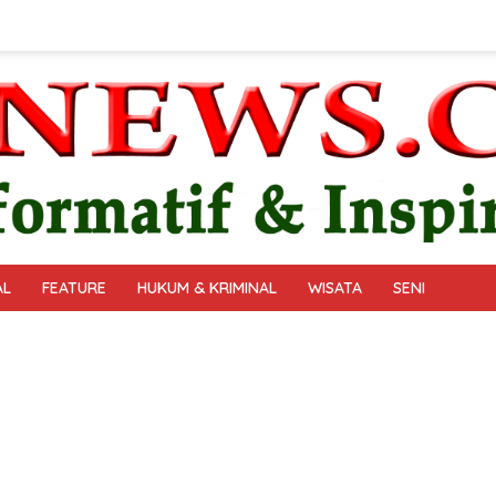
AL
FEATURE
HUKUM & KRIMINAL
WISATA
SENI