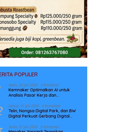
ERITA POPULER
Senin, 20 Juli 2026
0 Komentar
Kemnaker Optimalkan AI untuk
Analisis Pasar Kerja dan
Perencanaan Pelatihan
2
Selasa, 21 Juli 2026
0 Komentar
Telin, Nongsa Digital Park, dan BW
Digital Perkuat Gerbang Digital
Indonesia Melalui Sistem Kabel Laut
NCC
3
Senin, 27 Juli 2026
0 Komentar
Menaker Yassierli Tegaskan,