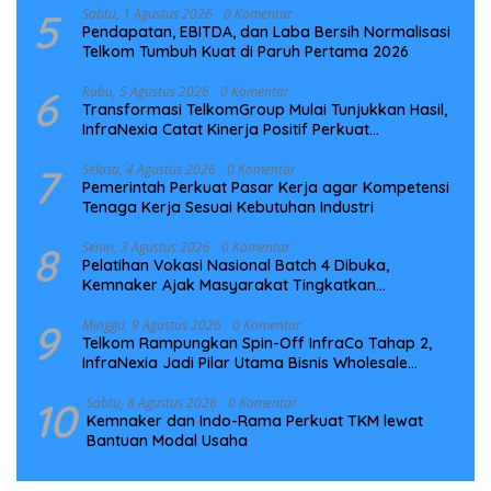
5
Sabtu, 1 Agustus 2026
0 Komentar
Pendapatan, EBITDA, dan Laba Bersih Normalisasi
Telkom Tumbuh Kuat di Paruh Pertama 2026
6
Rabu, 5 Agustus 2026
0 Komentar
Transformasi TelkomGroup Mulai Tunjukkan Hasil,
InfraNexia Catat Kinerja Positif Perkuat
Infrastruktur Digital Nasional
7
Selasa, 4 Agustus 2026
0 Komentar
Pemerintah Perkuat Pasar Kerja agar Kompetensi
Tenaga Kerja Sesuai Kebutuhan Industri
8
Senin, 3 Agustus 2026
0 Komentar
Pelatihan Vokasi Nasional Batch 4 Dibuka,
Kemnaker Ajak Masyarakat Tingkatkan
Kompetensi
9
Minggu, 9 Agustus 2026
0 Komentar
Telkom Rampungkan Spin-Off InfraCo Tahap 2,
InfraNexia Jadi Pilar Utama Bisnis Wholesale
Connectivity
10
Sabtu, 8 Agustus 2026
0 Komentar
Kemnaker dan Indo-Rama Perkuat TKM lewat
Bantuan Modal Usaha