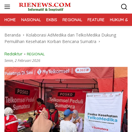
Langsung
ke
konten
HOME
NASIONAL
EKBIS
REGIONAL
FEATURE
HUKUM & K
Beranda
Kolaborasi AdMedika dan TelkoMedika Dukung
Pemulihan Kesehatan Korban Bencana Sumatra
Redaktur
-
REGIONAL
Senin, 2 Februari 2026