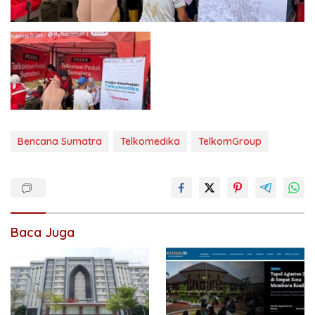
Bencana Sumatra
Telkomedika
TelkomGroup
Baca Juga