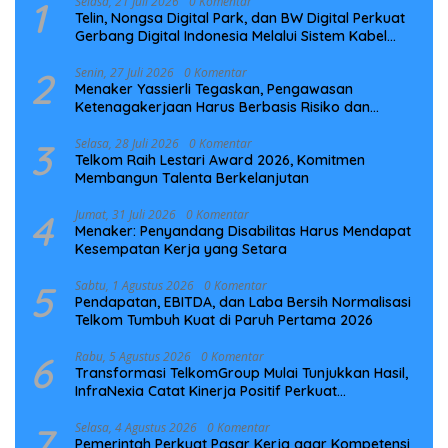
1
Selasa, 21 Juli 2026
0 Komentar
Telin, Nongsa Digital Park, dan BW Digital Perkuat
Gerbang Digital Indonesia Melalui Sistem Kabel
Laut NCC
2
Senin, 27 Juli 2026
0 Komentar
Menaker Yassierli Tegaskan, Pengawasan
Ketenagakerjaan Harus Berbasis Risiko dan
Preventif
3
Selasa, 28 Juli 2026
0 Komentar
Telkom Raih Lestari Award 2026, Komitmen
Membangun Talenta Berkelanjutan
4
Jumat, 31 Juli 2026
0 Komentar
Menaker: Penyandang Disabilitas Harus Mendapat
Kesempatan Kerja yang Setara
5
Sabtu, 1 Agustus 2026
0 Komentar
Pendapatan, EBITDA, dan Laba Bersih Normalisasi
Telkom Tumbuh Kuat di Paruh Pertama 2026
6
Rabu, 5 Agustus 2026
0 Komentar
Transformasi TelkomGroup Mulai Tunjukkan Hasil,
InfraNexia Catat Kinerja Positif Perkuat
Infrastruktur Digital Nasional
7
Selasa, 4 Agustus 2026
0 Komentar
Pemerintah Perkuat Pasar Kerja agar Kompetensi