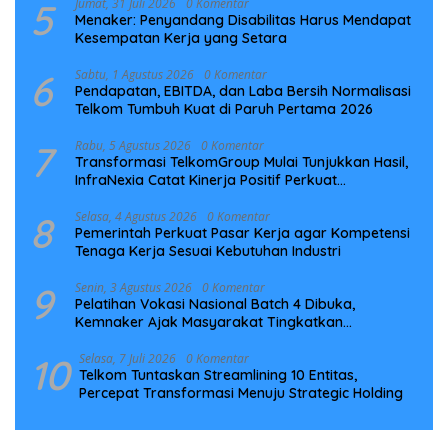
5
Jumat, 31 Juli 2026
0 Komentar
Menaker: Penyandang Disabilitas Harus Mendapat
Kesempatan Kerja yang Setara
6
Sabtu, 1 Agustus 2026
0 Komentar
Pendapatan, EBITDA, dan Laba Bersih Normalisasi
Telkom Tumbuh Kuat di Paruh Pertama 2026
7
Rabu, 5 Agustus 2026
0 Komentar
Transformasi TelkomGroup Mulai Tunjukkan Hasil,
InfraNexia Catat Kinerja Positif Perkuat
Infrastruktur Digital Nasional
8
Selasa, 4 Agustus 2026
0 Komentar
Pemerintah Perkuat Pasar Kerja agar Kompetensi
Tenaga Kerja Sesuai Kebutuhan Industri
9
Senin, 3 Agustus 2026
0 Komentar
Pelatihan Vokasi Nasional Batch 4 Dibuka,
Kemnaker Ajak Masyarakat Tingkatkan
Kompetensi
10
Selasa, 7 Juli 2026
0 Komentar
Telkom Tuntaskan Streamlining 10 Entitas,
Percepat Transformasi Menuju Strategic Holding