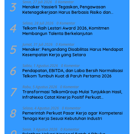
3
Senin, 27 Juli 2026
0 Komentar
Menaker Yassierli Tegaskan, Pengawasan
Ketenagakerjaan Harus Berbasis Risiko dan
Preventif
4
Selasa, 28 Juli 2026
0 Komentar
Telkom Raih Lestari Award 2026, Komitmen
Membangun Talenta Berkelanjutan
5
Jumat, 31 Juli 2026
0 Komentar
Menaker: Penyandang Disabilitas Harus Mendapat
Kesempatan Kerja yang Setara
6
Sabtu, 1 Agustus 2026
0 Komentar
Pendapatan, EBITDA, dan Laba Bersih Normalisasi
Telkom Tumbuh Kuat di Paruh Pertama 2026
7
Rabu, 5 Agustus 2026
0 Komentar
Transformasi TelkomGroup Mulai Tunjukkan Hasil,
InfraNexia Catat Kinerja Positif Perkuat
Infrastruktur Digital Nasional
8
Selasa, 4 Agustus 2026
0 Komentar
Pemerintah Perkuat Pasar Kerja agar Kompetensi
Tenaga Kerja Sesuai Kebutuhan Industri
Senin, 3 Agustus 2026
0 Komentar