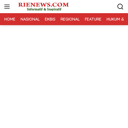
Langsung
ke
konten
HOME
NASIONAL
EKBIS
REGIONAL
FEATURE
HUKUM & K