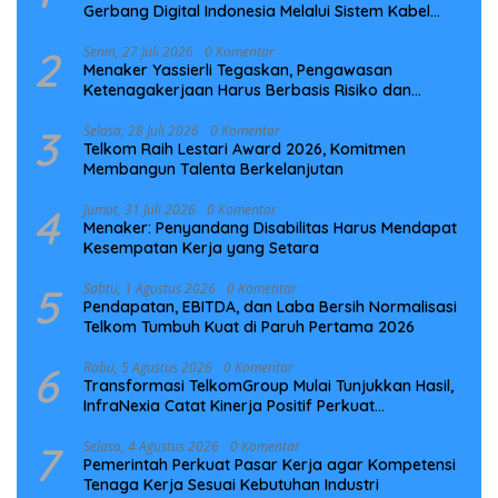
Gerbang Digital Indonesia Melalui Sistem Kabel
Laut NCC
2
Senin, 27 Juli 2026
0 Komentar
Menaker Yassierli Tegaskan, Pengawasan
Ketenagakerjaan Harus Berbasis Risiko dan
Preventif
3
Selasa, 28 Juli 2026
0 Komentar
Telkom Raih Lestari Award 2026, Komitmen
Membangun Talenta Berkelanjutan
4
Jumat, 31 Juli 2026
0 Komentar
Menaker: Penyandang Disabilitas Harus Mendapat
Kesempatan Kerja yang Setara
5
Sabtu, 1 Agustus 2026
0 Komentar
Pendapatan, EBITDA, dan Laba Bersih Normalisasi
Telkom Tumbuh Kuat di Paruh Pertama 2026
6
Rabu, 5 Agustus 2026
0 Komentar
Transformasi TelkomGroup Mulai Tunjukkan Hasil,
InfraNexia Catat Kinerja Positif Perkuat
Infrastruktur Digital Nasional
7
Selasa, 4 Agustus 2026
0 Komentar
Pemerintah Perkuat Pasar Kerja agar Kompetensi
Tenaga Kerja Sesuai Kebutuhan Industri