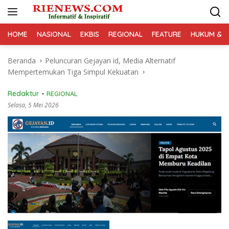
Langsung
ke
konten
HOME
NASIONAL
EKBIS
REGIONAL
FEATURE
HUKUM & K
Beranda
Peluncuran Gejayan id, Media Alternatif
Mempertemukan Tiga Simpul Kekuatan
Redaktur
-
REGIONAL
Selasa, 5 Mei 2026