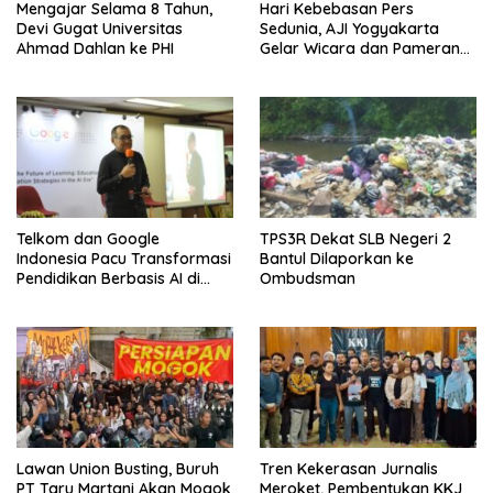
Mengajar Selama 8 Tahun,
Hari Kebebasan Pers
Devi Gugat Universitas
Sedunia, AJI Yogyakarta
Ahmad Dahlan ke PHI
Gelar Wicara dan Pameran
Karya
Telkom dan Google
TPS3R Dekat SLB Negeri 2
Indonesia Pacu Transformasi
Bantul Dilaporkan ke
Pendidikan Berbasis AI di
Ombudsman
Kota Padang
Lawan Union Busting, Buruh
Tren Kekerasan Jurnalis
PT Taru Martani Akan Mogok
Meroket, Pembentukan KKJ