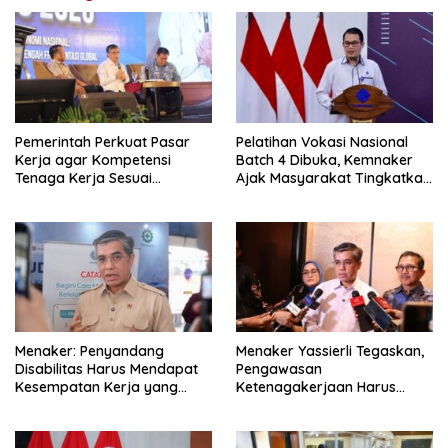
Pemerintah Perkuat Pasar
Pelatihan Vokasi Nasional
Kerja agar Kompetensi
Batch 4 Dibuka, Kemnaker
Tenaga Kerja Sesuai
Ajak Masyarakat Tingkatkan
Kebutuhan Industri
Kompetensi
Menaker: Penyandang
Menaker Yassierli Tegaskan,
Disabilitas Harus Mendapat
Pengawasan
Kesempatan Kerja yang
Ketenagakerjaan Harus
Setara
Berbasis Risiko dan Preventif