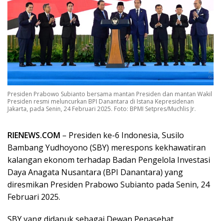
Presiden Prabowo Subianto bersama mantan Presiden dan mantan Wakil
Presiden resmi meluncurkan BPI Danantara di Istana Kepresidenan
Jakarta, pada Senin, 24 Februari 2025. Foto: BPMI Setpres/Muchlis Jr.
RIENEWS.COM
– Presiden ke-6 Indonesia, Susilo
Bambang Yudhoyono (SBY) merespons kekhawatiran
kalangan ekonom terhadap Badan Pengelola Investasi
Daya Anagata Nusantara (BPI Danantara) yang
diresmikan Presiden Prabowo Subianto pada Senin, 24
Februari 2025.
SBY yang didapuk sebagai Dewan Penasehat