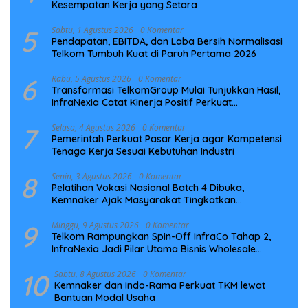
Kesempatan Kerja yang Setara
5
Sabtu, 1 Agustus 2026
0 Komentar
Pendapatan, EBITDA, dan Laba Bersih Normalisasi
Telkom Tumbuh Kuat di Paruh Pertama 2026
6
Rabu, 5 Agustus 2026
0 Komentar
Transformasi TelkomGroup Mulai Tunjukkan Hasil,
InfraNexia Catat Kinerja Positif Perkuat
Infrastruktur Digital Nasional
7
Selasa, 4 Agustus 2026
0 Komentar
Pemerintah Perkuat Pasar Kerja agar Kompetensi
Tenaga Kerja Sesuai Kebutuhan Industri
8
Senin, 3 Agustus 2026
0 Komentar
Pelatihan Vokasi Nasional Batch 4 Dibuka,
Kemnaker Ajak Masyarakat Tingkatkan
Kompetensi
9
Minggu, 9 Agustus 2026
0 Komentar
Telkom Rampungkan Spin-Off InfraCo Tahap 2,
InfraNexia Jadi Pilar Utama Bisnis Wholesale
Connectivity
10
Sabtu, 8 Agustus 2026
0 Komentar
Kemnaker dan Indo-Rama Perkuat TKM lewat
Bantuan Modal Usaha