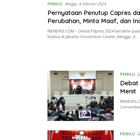
PEMILU
Minggu, 4 Februari 2024
Pernyataan Penutup Capres da
Perubahan, Minta Maaf, dan In
Lebih Baik
RIENEWS.COM – Debat Pilpres 2024 berakhir pad
kelima di Jakarta Convention Center, Minggu, 4…
PEMILU
J
Debat 
Menit
RIENEWS.CO
Convention
PEMILU
S