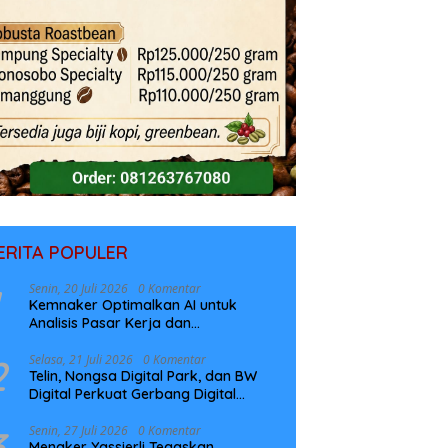
ERITA POPULER
Senin, 20 Juli 2026
0 Komentar
Kemnaker Optimalkan AI untuk
Analisis Pasar Kerja dan
Perencanaan Pelatihan
2
Selasa, 21 Juli 2026
0 Komentar
Telin, Nongsa Digital Park, dan BW
Digital Perkuat Gerbang Digital
Indonesia Melalui Sistem Kabel Laut
NCC
3
Senin, 27 Juli 2026
0 Komentar
Menaker Yassierli Tegaskan,