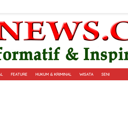
AL
FEATURE
HUKUM & KRIMINAL
WISATA
SENI