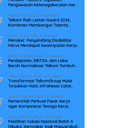
Pengawasan Ketenagakerjaan Harus
Berbasis Risiko dan Preventif
4
Selasa, 28 Juli 2026
0 Komentar
Telkom Raih Lestari Award 2026,
Komitmen Membangun Talenta
Berkelanjutan
5
Jumat, 31 Juli 2026
0 Komentar
Menaker: Penyandang Disabilitas
Harus Mendapat Kesempatan Kerja
yang Setara
6
Sabtu, 1 Agustus 2026
0 Komentar
Pendapatan, EBITDA, dan Laba
Bersih Normalisasi Telkom Tumbuh
Kuat di Paruh Pertama 2026
7
Rabu, 5 Agustus 2026
0 Komentar
Transformasi TelkomGroup Mulai
Tunjukkan Hasil, InfraNexia Catat
Kinerja Positif Perkuat Infrastruktur
Digital Nasional
8
Selasa, 4 Agustus 2026
0 Komentar
Pemerintah Perkuat Pasar Kerja
agar Kompetensi Tenaga Kerja
Sesuai Kebutuhan Industri
9
Senin, 3 Agustus 2026
0 Komentar
Pelatihan Vokasi Nasional Batch 4
Dibuka, Kemnaker Ajak Masyarakat