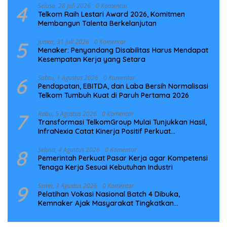
4
Selasa, 28 Juli 2026
0 Komentar
Telkom Raih Lestari Award 2026, Komitmen
Membangun Talenta Berkelanjutan
5
Jumat, 31 Juli 2026
0 Komentar
Menaker: Penyandang Disabilitas Harus Mendapat
Kesempatan Kerja yang Setara
6
Sabtu, 1 Agustus 2026
0 Komentar
Pendapatan, EBITDA, dan Laba Bersih Normalisasi
Telkom Tumbuh Kuat di Paruh Pertama 2026
7
Rabu, 5 Agustus 2026
0 Komentar
Transformasi TelkomGroup Mulai Tunjukkan Hasil,
InfraNexia Catat Kinerja Positif Perkuat
Infrastruktur Digital Nasional
8
Selasa, 4 Agustus 2026
0 Komentar
Pemerintah Perkuat Pasar Kerja agar Kompetensi
Tenaga Kerja Sesuai Kebutuhan Industri
9
Senin, 3 Agustus 2026
0 Komentar
Pelatihan Vokasi Nasional Batch 4 Dibuka,
Kemnaker Ajak Masyarakat Tingkatkan
Kompetensi