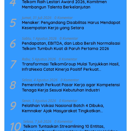
4
Telkom Raih Lestari Award 2026, Komitmen
Membangun Talenta Berkelanjutan
5
Jumat, 31 Juli 2026
0 Komentar
Menaker: Penyandang Disabilitas Harus Mendapat
Kesempatan Kerja yang Setara
6
Sabtu, 1 Agustus 2026
0 Komentar
Pendapatan, EBITDA, dan Laba Bersih Normalisasi
Telkom Tumbuh Kuat di Paruh Pertama 2026
7
Rabu, 5 Agustus 2026
0 Komentar
Transformasi TelkomGroup Mulai Tunjukkan Hasil,
InfraNexia Catat Kinerja Positif Perkuat
Infrastruktur Digital Nasional
8
Selasa, 4 Agustus 2026
0 Komentar
Pemerintah Perkuat Pasar Kerja agar Kompetensi
Tenaga Kerja Sesuai Kebutuhan Industri
9
Senin, 3 Agustus 2026
0 Komentar
Pelatihan Vokasi Nasional Batch 4 Dibuka,
Kemnaker Ajak Masyarakat Tingkatkan
Kompetensi
10
Selasa, 7 Juli 2026
0 Komentar
Telkom Tuntaskan Streamlining 10 Entitas,