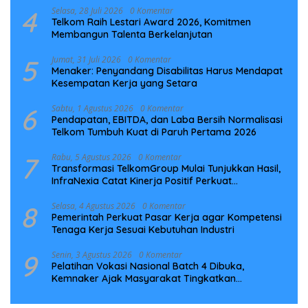
4
Selasa, 28 Juli 2026
0 Komentar
Telkom Raih Lestari Award 2026, Komitmen
Membangun Talenta Berkelanjutan
5
Jumat, 31 Juli 2026
0 Komentar
Menaker: Penyandang Disabilitas Harus Mendapat
Kesempatan Kerja yang Setara
6
Sabtu, 1 Agustus 2026
0 Komentar
Pendapatan, EBITDA, dan Laba Bersih Normalisasi
Telkom Tumbuh Kuat di Paruh Pertama 2026
7
Rabu, 5 Agustus 2026
0 Komentar
Transformasi TelkomGroup Mulai Tunjukkan Hasil,
InfraNexia Catat Kinerja Positif Perkuat
Infrastruktur Digital Nasional
8
Selasa, 4 Agustus 2026
0 Komentar
Pemerintah Perkuat Pasar Kerja agar Kompetensi
Tenaga Kerja Sesuai Kebutuhan Industri
9
Senin, 3 Agustus 2026
0 Komentar
Pelatihan Vokasi Nasional Batch 4 Dibuka,
Kemnaker Ajak Masyarakat Tingkatkan
Kompetensi