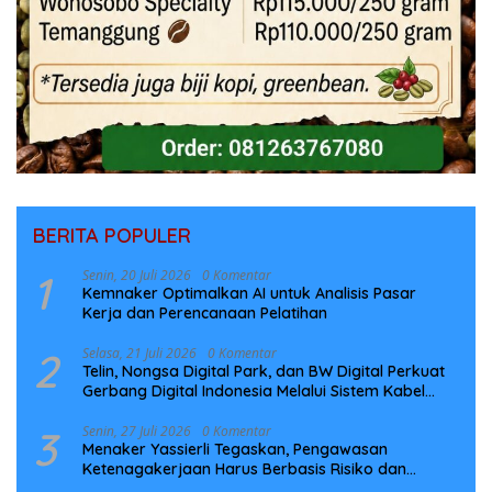
BERITA POPULER
1
Senin, 20 Juli 2026
0 Komentar
Kemnaker Optimalkan AI untuk Analisis Pasar
Kerja dan Perencanaan Pelatihan
2
Selasa, 21 Juli 2026
0 Komentar
Telin, Nongsa Digital Park, dan BW Digital Perkuat
Gerbang Digital Indonesia Melalui Sistem Kabel
Laut NCC
3
Senin, 27 Juli 2026
0 Komentar
Menaker Yassierli Tegaskan, Pengawasan
Ketenagakerjaan Harus Berbasis Risiko dan
Preventif