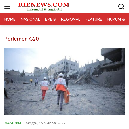
Langsung
ke
konten
HOME
NASIONAL
EKBIS
REGIONAL
FEATURE
HUKUM & K
Parlemen G20
NASIONAL
Minggu, 15 Oktober 2023