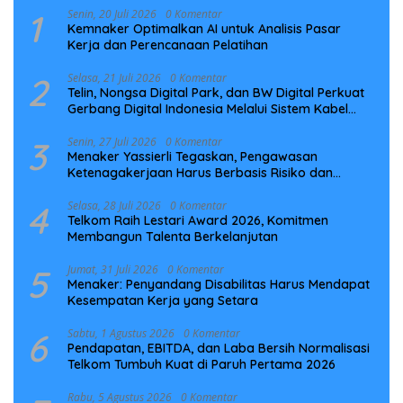
1
Senin, 20 Juli 2026
0 Komentar
Kemnaker Optimalkan AI untuk Analisis Pasar
Kerja dan Perencanaan Pelatihan
2
Selasa, 21 Juli 2026
0 Komentar
Telin, Nongsa Digital Park, dan BW Digital Perkuat
Gerbang Digital Indonesia Melalui Sistem Kabel
Laut NCC
3
Senin, 27 Juli 2026
0 Komentar
Menaker Yassierli Tegaskan, Pengawasan
Ketenagakerjaan Harus Berbasis Risiko dan
Preventif
4
Selasa, 28 Juli 2026
0 Komentar
Telkom Raih Lestari Award 2026, Komitmen
Membangun Talenta Berkelanjutan
5
Jumat, 31 Juli 2026
0 Komentar
Menaker: Penyandang Disabilitas Harus Mendapat
Kesempatan Kerja yang Setara
6
Sabtu, 1 Agustus 2026
0 Komentar
Pendapatan, EBITDA, dan Laba Bersih Normalisasi
Telkom Tumbuh Kuat di Paruh Pertama 2026
Rabu, 5 Agustus 2026
0 Komentar