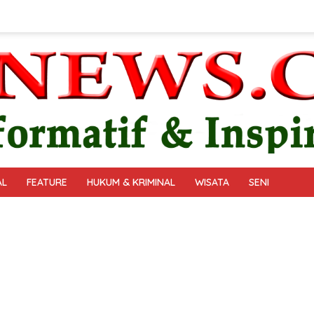
AL
FEATURE
HUKUM & KRIMINAL
WISATA
SENI