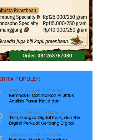
ERITA POPULER
Senin, 20 Juli 2026
0 Komentar
Kemnaker Optimalkan AI untuk
Analisis Pasar Kerja dan
Perencanaan Pelatihan
2
Selasa, 21 Juli 2026
0 Komentar
Telin, Nongsa Digital Park, dan BW
Digital Perkuat Gerbang Digital
Indonesia Melalui Sistem Kabel Laut
NCC
3
Senin, 27 Juli 2026
0 Komentar
Menaker Yassierli Tegaskan,