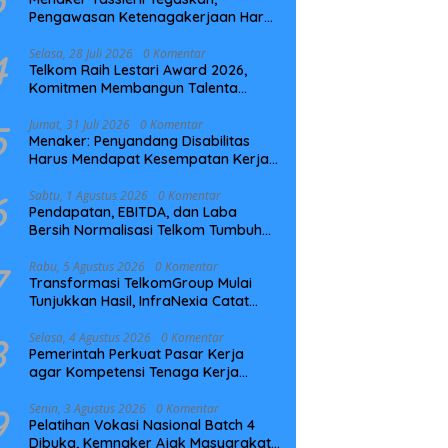
Pengawasan Ketenagakerjaan Harus
Berbasis Risiko dan Preventif
4
Selasa, 28 Juli 2026
0 Komentar
Telkom Raih Lestari Award 2026,
Komitmen Membangun Talenta
Berkelanjutan
5
Jumat, 31 Juli 2026
0 Komentar
Menaker: Penyandang Disabilitas
Harus Mendapat Kesempatan Kerja
yang Setara
6
Sabtu, 1 Agustus 2026
0 Komentar
Pendapatan, EBITDA, dan Laba
Bersih Normalisasi Telkom Tumbuh
Kuat di Paruh Pertama 2026
7
Rabu, 5 Agustus 2026
0 Komentar
Transformasi TelkomGroup Mulai
Tunjukkan Hasil, InfraNexia Catat
Kinerja Positif Perkuat Infrastruktur
Digital Nasional
8
Selasa, 4 Agustus 2026
0 Komentar
Pemerintah Perkuat Pasar Kerja
agar Kompetensi Tenaga Kerja
Sesuai Kebutuhan Industri
9
Senin, 3 Agustus 2026
0 Komentar
Pelatihan Vokasi Nasional Batch 4
Dibuka, Kemnaker Ajak Masyarakat