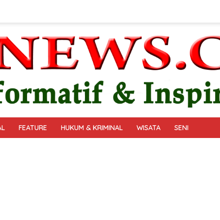
AL
FEATURE
HUKUM & KRIMINAL
WISATA
SENI