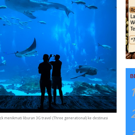
B
1
 menikmati liburan 3G travel (Three generational) ke destinasi