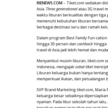
RIENEWS.COM
– Tiket.com sediakan di
Asia.
Three generational
atau 3G travel
waktu liburan berkualitas dengan tiga g
memenuhi kebutuhan liburan bersama k
berbagai destinasi seru dan ramah kelu
Dalam program Best Family Fun-cation d
hingga 30 persen dan
cashback
hingga 
travel di Asia jadi lebih hemat dan muda
Menyambut musim liburan, tiket.com se
Indonesia, mengajak
sobat tiket
mencipt
Liburan keluarga bukan hanya tentan
memperkuat ikatan, dan petualangan 
SVP Brand Marketing tiket.com, Maria 
keluarga besar sebaiknya dipersiapkan 
nyaman. Pada libur sekolah tahun lalu
kenaikan pemesanan tiket pesawat hin