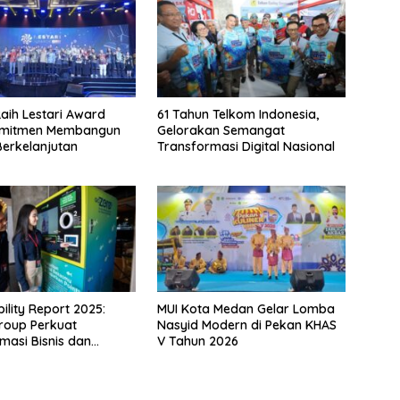
aih Lestari Award
61 Tahun Telkom Indonesia,
omitmen Membangun
Gelorakan Semangat
Berkelanjutan
Transformasi Digital Nasional
ility Report 2025:
MUI Kota Medan Gelar Lomba
roup Perkuat
Nasyid Modern di Pekan KHAS
masi Bisnis dan
V Tahun 2026
n ESG untuk
han Berkelanjutan