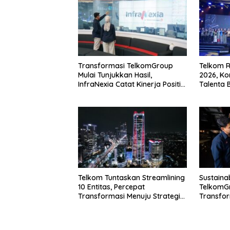
Transformasi TelkomGroup
Telkom R
Mulai Tunjukkan Hasil,
2026, K
InfraNexia Catat Kinerja Positif
Talenta 
Perkuat Infrastruktur Digital
Nasional
Telkom Tuntaskan Streamlining
Sustainab
10 Entitas, Percepat
TelkomG
Transformasi Menuju Strategic
Transfor
Holding
Komitme
Pertumbu