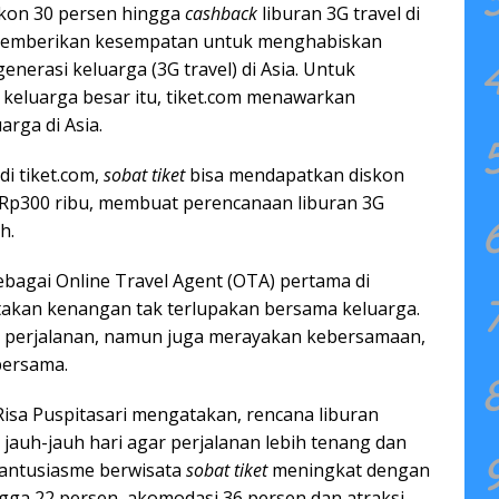
skon 30 persen hingga
cashback
liburan 3G travel di
 memberikan kesempatan untuk menghabiskan
enerasi keluarga (3G travel) di Asia. Untuk
eluarga besar itu, tiket.com menawarkan
arga di Asia.
i tiket.com,
sobat tiket
bisa mendapatkan diskon
Rp300 ribu, membuat perencanaan liburan 3G
h.
bagai Online Travel Agent (OTA) pertama di
akan kenangan tak terlupakan bersama keluarga.
g perjalanan, namun juga merayakan kebersamaan,
bersama.
Risa Puspitasari mengatakan, rencana liburan
jauh-jauh hari agar perjalanan lebih tenang dan
, antusiasme berwisata
sobat tiket
meningkat dengan
gga 22 persen, akomodasi 36 persen dan atraksi