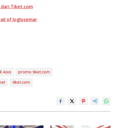
 dari Tiket.com
ail of Joglosemar
i Asia
promo tiket.com
ket
tiket.com