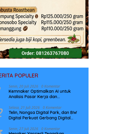
ERITA POPULER
Senin, 20 Juli 2026
0 Komentar
Kemnaker Optimalkan AI untuk
Analisis Pasar Kerja dan
Perencanaan Pelatihan
2
Selasa, 21 Juli 2026
0 Komentar
Telin, Nongsa Digital Park, dan BW
Digital Perkuat Gerbang Digital
Indonesia Melalui Sistem Kabel Laut
NCC
3
Senin, 27 Juli 2026
0 Komentar
Menaker Yassierli Tegaskan,