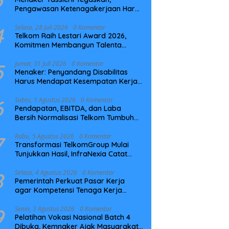
Pengawasan Ketenagakerjaan Harus
Berbasis Risiko dan Preventif
4
Selasa, 28 Juli 2026
0 Komentar
Telkom Raih Lestari Award 2026,
Komitmen Membangun Talenta
Berkelanjutan
5
Jumat, 31 Juli 2026
0 Komentar
Menaker: Penyandang Disabilitas
Harus Mendapat Kesempatan Kerja
yang Setara
6
Sabtu, 1 Agustus 2026
0 Komentar
Pendapatan, EBITDA, dan Laba
Bersih Normalisasi Telkom Tumbuh
Kuat di Paruh Pertama 2026
7
Rabu, 5 Agustus 2026
0 Komentar
Transformasi TelkomGroup Mulai
Tunjukkan Hasil, InfraNexia Catat
Kinerja Positif Perkuat Infrastruktur
Digital Nasional
8
Selasa, 4 Agustus 2026
0 Komentar
Pemerintah Perkuat Pasar Kerja
agar Kompetensi Tenaga Kerja
Sesuai Kebutuhan Industri
9
Senin, 3 Agustus 2026
0 Komentar
Pelatihan Vokasi Nasional Batch 4
Dibuka, Kemnaker Ajak Masyarakat