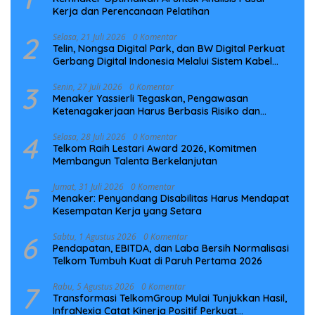
Kerja dan Perencanaan Pelatihan
2
Selasa, 21 Juli 2026
0 Komentar
Telin, Nongsa Digital Park, dan BW Digital Perkuat
Gerbang Digital Indonesia Melalui Sistem Kabel
Laut NCC
3
Senin, 27 Juli 2026
0 Komentar
Menaker Yassierli Tegaskan, Pengawasan
Ketenagakerjaan Harus Berbasis Risiko dan
Preventif
4
Selasa, 28 Juli 2026
0 Komentar
Telkom Raih Lestari Award 2026, Komitmen
Membangun Talenta Berkelanjutan
5
Jumat, 31 Juli 2026
0 Komentar
Menaker: Penyandang Disabilitas Harus Mendapat
Kesempatan Kerja yang Setara
6
Sabtu, 1 Agustus 2026
0 Komentar
Pendapatan, EBITDA, dan Laba Bersih Normalisasi
Telkom Tumbuh Kuat di Paruh Pertama 2026
7
Rabu, 5 Agustus 2026
0 Komentar
Transformasi TelkomGroup Mulai Tunjukkan Hasil,
InfraNexia Catat Kinerja Positif Perkuat