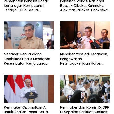
Pemerintah Perkuat Pasar
Pelatihan Vokasi Nasional
Kerja agar Kompetensi
Batch 4 Dibuka, Kemnaker
Tenaga Kerja Sesuai
Ajak Masyarakat Tingkatkan
Kebutuhan Industri
Kompetensi
Menaker: Penyandang
Menaker Yassierli Tegaskan,
Disabilitas Harus Mendapat
Pengawasan
Kesempatan Kerja yang
Ketenagakerjaan Harus
Setara
Berbasis Risiko dan Preventif
Kemnaker Optimalkan AI
Kemnaker dan Komisi IX DPR
untuk Analisis Pasar Kerja
RI Sepakat Perkuat Kualitas