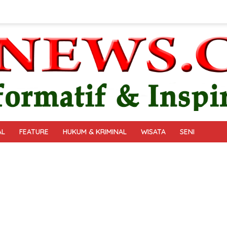
AL
FEATURE
HUKUM & KRIMINAL
WISATA
SENI