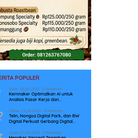
ERITA POPULER
Senin, 20 Juli 2026
0 Komentar
Kemnaker Optimalkan AI untuk
Analisis Pasar Kerja dan
Perencanaan Pelatihan
2
Selasa, 21 Juli 2026
0 Komentar
Telin, Nongsa Digital Park, dan BW
Digital Perkuat Gerbang Digital
Indonesia Melalui Sistem Kabel Laut
NCC
3
Senin, 27 Juli 2026
0 Komentar
Menaker Yassierli Tegaskan,