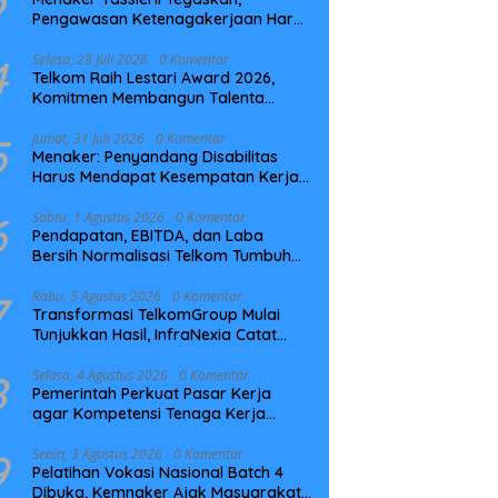
Pengawasan Ketenagakerjaan Harus
Berbasis Risiko dan Preventif
4
Selasa, 28 Juli 2026
0 Komentar
Telkom Raih Lestari Award 2026,
Komitmen Membangun Talenta
Berkelanjutan
5
Jumat, 31 Juli 2026
0 Komentar
Menaker: Penyandang Disabilitas
Harus Mendapat Kesempatan Kerja
yang Setara
6
Sabtu, 1 Agustus 2026
0 Komentar
Pendapatan, EBITDA, dan Laba
Bersih Normalisasi Telkom Tumbuh
Kuat di Paruh Pertama 2026
7
Rabu, 5 Agustus 2026
0 Komentar
Transformasi TelkomGroup Mulai
Tunjukkan Hasil, InfraNexia Catat
Kinerja Positif Perkuat Infrastruktur
Digital Nasional
8
Selasa, 4 Agustus 2026
0 Komentar
Pemerintah Perkuat Pasar Kerja
agar Kompetensi Tenaga Kerja
Sesuai Kebutuhan Industri
9
Senin, 3 Agustus 2026
0 Komentar
Pelatihan Vokasi Nasional Batch 4
Dibuka, Kemnaker Ajak Masyarakat