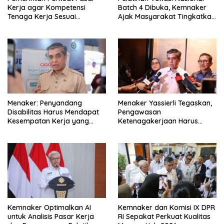
Kerja agar Kompetensi
Batch 4 Dibuka, Kemnaker
Tenaga Kerja Sesuai
Ajak Masyarakat Tingkatkan
Kebutuhan Industri
Kompetensi
Menaker: Penyandang
Menaker Yassierli Tegaskan,
Disabilitas Harus Mendapat
Pengawasan
Kesempatan Kerja yang
Ketenagakerjaan Harus
Setara
Berbasis Risiko dan Preventif
Kemnaker Optimalkan AI
Kemnaker dan Komisi IX DPR
untuk Analisis Pasar Kerja
RI Sepakat Perkuat Kualitas