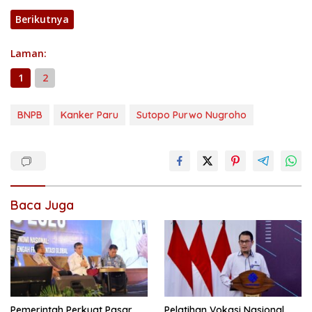
Berikutnya
Laman:
1
2
BNPB
Kanker Paru
Sutopo Purwo Nugroho
Baca Juga
Pemerintah Perkuat Pasar
Pelatihan Vokasi Nasional