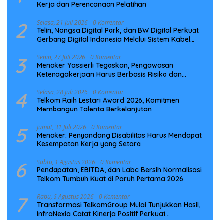
Kerja dan Perencanaan Pelatihan
2
Selasa, 21 Juli 2026
0 Komentar
Telin, Nongsa Digital Park, dan BW Digital Perkuat
Gerbang Digital Indonesia Melalui Sistem Kabel
Laut NCC
3
Senin, 27 Juli 2026
0 Komentar
Menaker Yassierli Tegaskan, Pengawasan
Ketenagakerjaan Harus Berbasis Risiko dan
Preventif
4
Selasa, 28 Juli 2026
0 Komentar
Telkom Raih Lestari Award 2026, Komitmen
Membangun Talenta Berkelanjutan
5
Jumat, 31 Juli 2026
0 Komentar
Menaker: Penyandang Disabilitas Harus Mendapat
Kesempatan Kerja yang Setara
6
Sabtu, 1 Agustus 2026
0 Komentar
Pendapatan, EBITDA, dan Laba Bersih Normalisasi
Telkom Tumbuh Kuat di Paruh Pertama 2026
7
Rabu, 5 Agustus 2026
0 Komentar
Transformasi TelkomGroup Mulai Tunjukkan Hasil,
InfraNexia Catat Kinerja Positif Perkuat