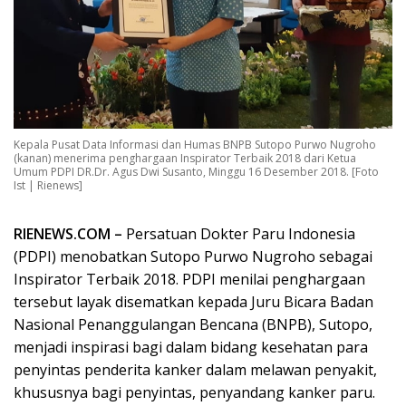
Kepala Pusat Data Informasi dan Humas BNPB Sutopo Purwo Nugroho
(kanan) menerima penghargaan Inspirator Terbaik 2018 dari Ketua
Umum PDPI DR.Dr. Agus Dwi Susanto, Minggu 16 Desember 2018. [Foto
Ist | Rienews]
RIENEWS.COM –
Persatuan Dokter Paru Indonesia
(PDPI) menobatkan Sutopo Purwo Nugroho sebagai
Inspirator Terbaik 2018. PDPI menilai penghargaan
tersebut layak disematkan kepada Juru Bicara Badan
Nasional Penanggulangan Bencana (BNPB), Sutopo,
menjadi inspirasi bagi dalam bidang kesehatan para
penyintas penderita kanker dalam melawan penyakit,
khususnya bagi penyintas, penyandang kanker paru.