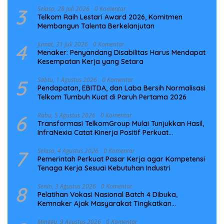
3
Selasa, 28 Juli 2026
0 Komentar
Telkom Raih Lestari Award 2026, Komitmen
Membangun Talenta Berkelanjutan
4
Jumat, 31 Juli 2026
0 Komentar
Menaker: Penyandang Disabilitas Harus Mendapat
Kesempatan Kerja yang Setara
5
Sabtu, 1 Agustus 2026
0 Komentar
Pendapatan, EBITDA, dan Laba Bersih Normalisasi
Telkom Tumbuh Kuat di Paruh Pertama 2026
6
Rabu, 5 Agustus 2026
0 Komentar
Transformasi TelkomGroup Mulai Tunjukkan Hasil,
InfraNexia Catat Kinerja Positif Perkuat
Infrastruktur Digital Nasional
7
Selasa, 4 Agustus 2026
0 Komentar
Pemerintah Perkuat Pasar Kerja agar Kompetensi
Tenaga Kerja Sesuai Kebutuhan Industri
8
Senin, 3 Agustus 2026
0 Komentar
Pelatihan Vokasi Nasional Batch 4 Dibuka,
Kemnaker Ajak Masyarakat Tingkatkan
Kompetensi
Minggu, 9 Agustus 2026
0 Komentar