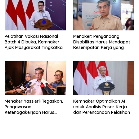
Pelatihan Vokasi Nasional
Menaker: Penyandang
Batch 4 Dibuka, Kemnaker
Disabilitas Harus Mendapat
Ajak Masyarakat Tingkatkan
Kesempatan Kerja yang
Kompetensi
Setara
Menaker Yassierli Tegaskan,
Kemnaker Optimalkan AI
Pengawasan
untuk Analisis Pasar Kerja
Ketenagakerjaan Harus
dan Perencanaan Pelatihan
Berbasis Risiko dan Preventif