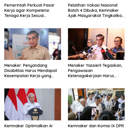
Pemerintah Perkuat Pasar
Pelatihan Vokasi Nasional
Kerja agar Kompetensi
Batch 4 Dibuka, Kemnaker
Tenaga Kerja Sesuai
Ajak Masyarakat Tingkatkan
Kebutuhan Industri
Kompetensi
Menaker: Penyandang
Menaker Yassierli Tegaskan,
Disabilitas Harus Mendapat
Pengawasan
Kesempatan Kerja yang
Ketenagakerjaan Harus
Setara
Berbasis Risiko dan Preventif
Kemnaker Optimalkan AI
Kemnaker dan Komisi IX DPR