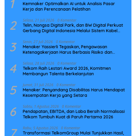
1
Kemnaker Optimalkan AI untuk Analisis Pasar
Kerja dan Perencanaan Pelatihan
2
Selasa, 21 Juli 2026
0 Komentar
Telin, Nongsa Digital Park, dan BW Digital Perkuat
Gerbang Digital Indonesia Melalui Sistem Kabel
Laut NCC
3
Senin, 27 Juli 2026
0 Komentar
Menaker Yassierli Tegaskan, Pengawasan
Ketenagakerjaan Harus Berbasis Risiko dan
Preventif
4
Selasa, 28 Juli 2026
0 Komentar
Telkom Raih Lestari Award 2026, Komitmen
Membangun Talenta Berkelanjutan
5
Jumat, 31 Juli 2026
0 Komentar
Menaker: Penyandang Disabilitas Harus Mendapat
Kesempatan Kerja yang Setara
6
Sabtu, 1 Agustus 2026
0 Komentar
Pendapatan, EBITDA, dan Laba Bersih Normalisasi
Telkom Tumbuh Kuat di Paruh Pertama 2026
7
Rabu, 5 Agustus 2026
0 Komentar
Transformasi TelkomGroup Mulai Tunjukkan Hasil,