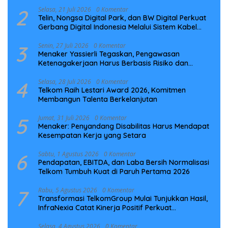
2
Selasa, 21 Juli 2026
0 Komentar
Telin, Nongsa Digital Park, dan BW Digital Perkuat
Gerbang Digital Indonesia Melalui Sistem Kabel
Laut NCC
3
Senin, 27 Juli 2026
0 Komentar
Menaker Yassierli Tegaskan, Pengawasan
Ketenagakerjaan Harus Berbasis Risiko dan
Preventif
4
Selasa, 28 Juli 2026
0 Komentar
Telkom Raih Lestari Award 2026, Komitmen
Membangun Talenta Berkelanjutan
5
Jumat, 31 Juli 2026
0 Komentar
Menaker: Penyandang Disabilitas Harus Mendapat
Kesempatan Kerja yang Setara
6
Sabtu, 1 Agustus 2026
0 Komentar
Pendapatan, EBITDA, dan Laba Bersih Normalisasi
Telkom Tumbuh Kuat di Paruh Pertama 2026
7
Rabu, 5 Agustus 2026
0 Komentar
Transformasi TelkomGroup Mulai Tunjukkan Hasil,
InfraNexia Catat Kinerja Positif Perkuat
Infrastruktur Digital Nasional
Selasa, 4 Agustus 2026
0 Komentar