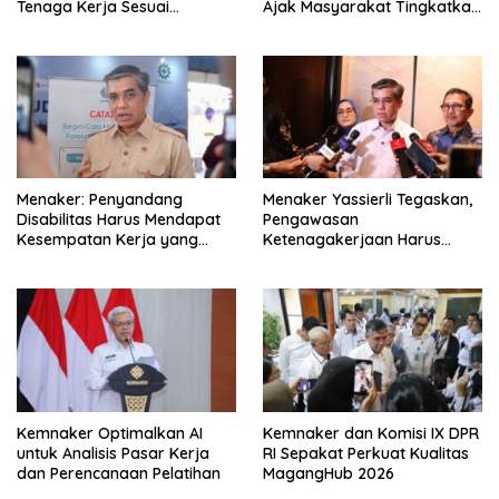
Tenaga Kerja Sesuai
Ajak Masyarakat Tingkatkan
Kebutuhan Industri
Kompetensi
Menaker: Penyandang
Menaker Yassierli Tegaskan,
Disabilitas Harus Mendapat
Pengawasan
Kesempatan Kerja yang
Ketenagakerjaan Harus
Setara
Berbasis Risiko dan Preventif
Kemnaker Optimalkan AI
Kemnaker dan Komisi IX DPR
untuk Analisis Pasar Kerja
RI Sepakat Perkuat Kualitas
dan Perencanaan Pelatihan
MagangHub 2026