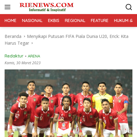
Langsung
ke
konten
HOME
NASIONAL
EKBIS
REGIONAL
FEATURE
HUKUM & K
Beranda
Menyikapi Putusan FIFA Piala Dunia U20, Erick: Kita
Harus Tegar
Redaktur
-
ARENA
Kamis, 30 Maret 2023