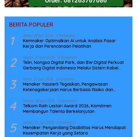
BERITA POPULER
1
Senin, 20 Juli 2026
0 Komentar
Kemnaker Optimalkan AI untuk Analisis Pasar
Kerja dan Perencanaan Pelatihan
2
Selasa, 21 Juli 2026
0 Komentar
Telin, Nongsa Digital Park, dan BW Digital Perkuat
Gerbang Digital Indonesia Melalui Sistem Kabel
Laut NCC
3
Senin, 27 Juli 2026
0 Komentar
Menaker Yassierli Tegaskan, Pengawasan
Ketenagakerjaan Harus Berbasis Risiko dan
Preventif
4
Selasa, 28 Juli 2026
0 Komentar
Telkom Raih Lestari Award 2026, Komitmen
Membangun Talenta Berkelanjutan
5
Jumat, 31 Juli 2026
0 Komentar
Menaker: Penyandang Disabilitas Harus Mendapat
Kesempatan Kerja yang Setara