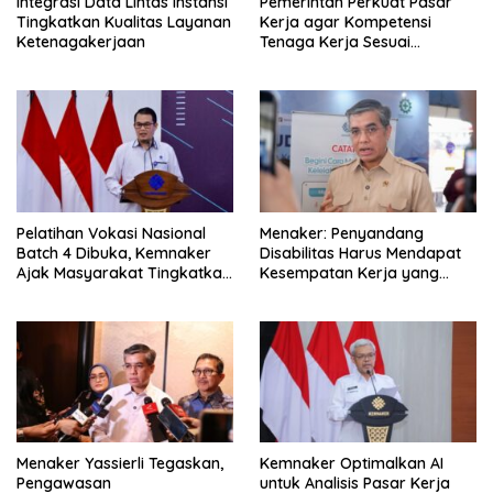
Integrasi Data Lintas Instansi
Pemerintah Perkuat Pasar
Tingkatkan Kualitas Layanan
Kerja agar Kompetensi
Ketenagakerjaan
Tenaga Kerja Sesuai
Kebutuhan Industri
Pelatihan Vokasi Nasional
Menaker: Penyandang
Batch 4 Dibuka, Kemnaker
Disabilitas Harus Mendapat
Ajak Masyarakat Tingkatkan
Kesempatan Kerja yang
Kompetensi
Setara
Menaker Yassierli Tegaskan,
Kemnaker Optimalkan AI
Pengawasan
untuk Analisis Pasar Kerja