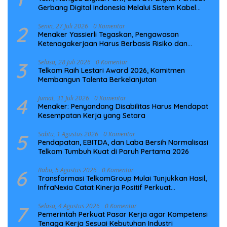
Gerbang Digital Indonesia Melalui Sistem Kabel
Laut NCC
2
Senin, 27 Juli 2026
0 Komentar
Menaker Yassierli Tegaskan, Pengawasan
Ketenagakerjaan Harus Berbasis Risiko dan
Preventif
3
Selasa, 28 Juli 2026
0 Komentar
Telkom Raih Lestari Award 2026, Komitmen
Membangun Talenta Berkelanjutan
4
Jumat, 31 Juli 2026
0 Komentar
Menaker: Penyandang Disabilitas Harus Mendapat
Kesempatan Kerja yang Setara
5
Sabtu, 1 Agustus 2026
0 Komentar
Pendapatan, EBITDA, dan Laba Bersih Normalisasi
Telkom Tumbuh Kuat di Paruh Pertama 2026
6
Rabu, 5 Agustus 2026
0 Komentar
Transformasi TelkomGroup Mulai Tunjukkan Hasil,
InfraNexia Catat Kinerja Positif Perkuat
Infrastruktur Digital Nasional
7
Selasa, 4 Agustus 2026
0 Komentar
Pemerintah Perkuat Pasar Kerja agar Kompetensi
Tenaga Kerja Sesuai Kebutuhan Industri