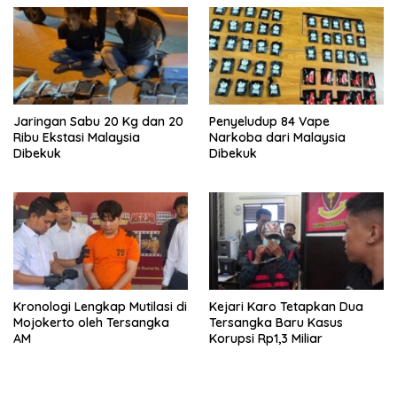
Jaringan Sabu 20 Kg dan 20
Penyeludup 84 Vape
Ribu Ekstasi Malaysia
Narkoba dari Malaysia
Dibekuk
Dibekuk
Kronologi Lengkap Mutilasi di
Kejari Karo Tetapkan Dua
Mojokerto oleh Tersangka
Tersangka Baru Kasus
AM
Korupsi Rp1,3 Miliar