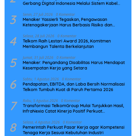
Gerbang Digital Indonesia Melalui Sistem Kabel
Laut NCC
3
Senin, 27 Juli 2026
0 Komentar
Menaker Yassierli Tegaskan, Pengawasan
Ketenagakerjaan Harus Berbasis Risiko dan
Preventif
4
Selasa, 28 Juli 2026
0 Komentar
Telkom Raih Lestari Award 2026, Komitmen
Membangun Talenta Berkelanjutan
5
Jumat, 31 Juli 2026
0 Komentar
Menaker: Penyandang Disabilitas Harus Mendapat
Kesempatan Kerja yang Setara
6
Sabtu, 1 Agustus 2026
0 Komentar
Pendapatan, EBITDA, dan Laba Bersih Normalisasi
Telkom Tumbuh Kuat di Paruh Pertama 2026
7
Rabu, 5 Agustus 2026
0 Komentar
Transformasi TelkomGroup Mulai Tunjukkan Hasil,
InfraNexia Catat Kinerja Positif Perkuat
Infrastruktur Digital Nasional
8
Selasa, 4 Agustus 2026
0 Komentar
Pemerintah Perkuat Pasar Kerja agar Kompetensi
Tenaga Kerja Sesuai Kebutuhan Industri