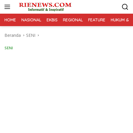
Langsung
ke
konten
HOME
NASIONAL
EKBIS
REGIONAL
FEATURE
HUKUM & K
Beranda
SENI
SENI