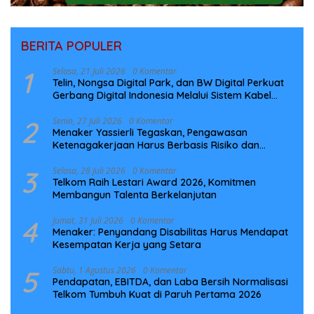
BERITA POPULER
1
Selasa, 21 Juli 2026
0 Komentar
Telin, Nongsa Digital Park, dan BW Digital Perkuat
Gerbang Digital Indonesia Melalui Sistem Kabel
Laut NCC
2
Senin, 27 Juli 2026
0 Komentar
Menaker Yassierli Tegaskan, Pengawasan
Ketenagakerjaan Harus Berbasis Risiko dan
Preventif
3
Selasa, 28 Juli 2026
0 Komentar
Telkom Raih Lestari Award 2026, Komitmen
Membangun Talenta Berkelanjutan
4
Jumat, 31 Juli 2026
0 Komentar
Menaker: Penyandang Disabilitas Harus Mendapat
Kesempatan Kerja yang Setara
5
Sabtu, 1 Agustus 2026
0 Komentar
Pendapatan, EBITDA, dan Laba Bersih Normalisasi
Telkom Tumbuh Kuat di Paruh Pertama 2026