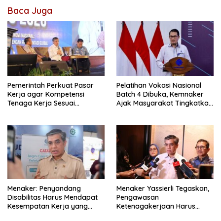
Baca Juga
Pemerintah Perkuat Pasar
Pelatihan Vokasi Nasional
Kerja agar Kompetensi
Batch 4 Dibuka, Kemnaker
Tenaga Kerja Sesuai
Ajak Masyarakat Tingkatkan
Kebutuhan Industri
Kompetensi
Menaker: Penyandang
Menaker Yassierli Tegaskan,
Disabilitas Harus Mendapat
Pengawasan
Kesempatan Kerja yang
Ketenagakerjaan Harus
Setara
Berbasis Risiko dan Preventif