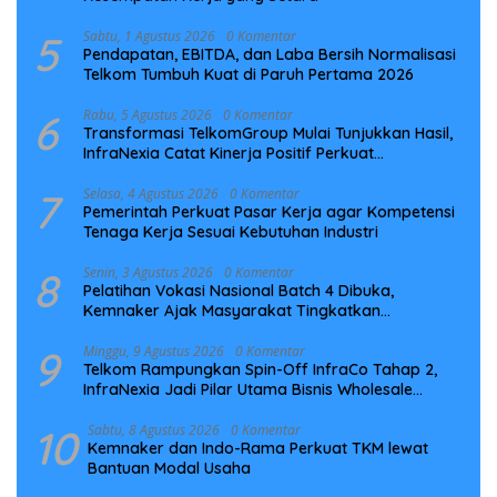
5
Sabtu, 1 Agustus 2026
0 Komentar
Pendapatan, EBITDA, dan Laba Bersih Normalisasi
Telkom Tumbuh Kuat di Paruh Pertama 2026
6
Rabu, 5 Agustus 2026
0 Komentar
Transformasi TelkomGroup Mulai Tunjukkan Hasil,
InfraNexia Catat Kinerja Positif Perkuat
Infrastruktur Digital Nasional
7
Selasa, 4 Agustus 2026
0 Komentar
Pemerintah Perkuat Pasar Kerja agar Kompetensi
Tenaga Kerja Sesuai Kebutuhan Industri
8
Senin, 3 Agustus 2026
0 Komentar
Pelatihan Vokasi Nasional Batch 4 Dibuka,
Kemnaker Ajak Masyarakat Tingkatkan
Kompetensi
9
Minggu, 9 Agustus 2026
0 Komentar
Telkom Rampungkan Spin-Off InfraCo Tahap 2,
InfraNexia Jadi Pilar Utama Bisnis Wholesale
Connectivity
10
Sabtu, 8 Agustus 2026
0 Komentar
Kemnaker dan Indo-Rama Perkuat TKM lewat
Bantuan Modal Usaha