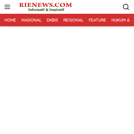
Langsung
ke
konten
HOME
NASIONAL
EKBIS
REGIONAL
FEATURE
HUKUM & K