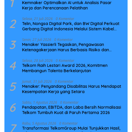
1
Kemnaker Optimalkan AI untuk Analisis Pasar
Kerja dan Perencanaan Pelatihan
2
Selasa, 21 Juli 2026
0 Komentar
Telin, Nongsa Digital Park, dan BW Digital Perkuat
Gerbang Digital Indonesia Melalui Sistem Kabel
Laut NCC
3
Senin, 27 Juli 2026
0 Komentar
Menaker Yassierli Tegaskan, Pengawasan
Ketenagakerjaan Harus Berbasis Risiko dan
Preventif
4
Selasa, 28 Juli 2026
0 Komentar
Telkom Raih Lestari Award 2026, Komitmen
Membangun Talenta Berkelanjutan
5
Jumat, 31 Juli 2026
0 Komentar
Menaker: Penyandang Disabilitas Harus Mendapat
Kesempatan Kerja yang Setara
6
Sabtu, 1 Agustus 2026
0 Komentar
Pendapatan, EBITDA, dan Laba Bersih Normalisasi
Telkom Tumbuh Kuat di Paruh Pertama 2026
7
Rabu, 5 Agustus 2026
0 Komentar
Transformasi TelkomGroup Mulai Tunjukkan Hasil,