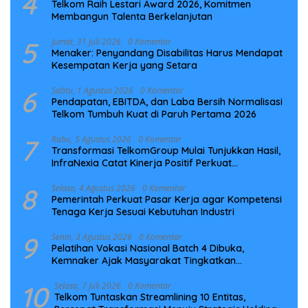
4
Telkom Raih Lestari Award 2026, Komitmen
Membangun Talenta Berkelanjutan
5
Jumat, 31 Juli 2026
0 Komentar
Menaker: Penyandang Disabilitas Harus Mendapat
Kesempatan Kerja yang Setara
6
Sabtu, 1 Agustus 2026
0 Komentar
Pendapatan, EBITDA, dan Laba Bersih Normalisasi
Telkom Tumbuh Kuat di Paruh Pertama 2026
7
Rabu, 5 Agustus 2026
0 Komentar
Transformasi TelkomGroup Mulai Tunjukkan Hasil,
InfraNexia Catat Kinerja Positif Perkuat
Infrastruktur Digital Nasional
8
Selasa, 4 Agustus 2026
0 Komentar
Pemerintah Perkuat Pasar Kerja agar Kompetensi
Tenaga Kerja Sesuai Kebutuhan Industri
9
Senin, 3 Agustus 2026
0 Komentar
Pelatihan Vokasi Nasional Batch 4 Dibuka,
Kemnaker Ajak Masyarakat Tingkatkan
Kompetensi
10
Selasa, 7 Juli 2026
0 Komentar
Telkom Tuntaskan Streamlining 10 Entitas,