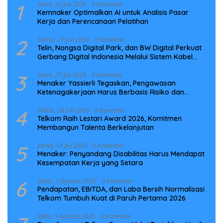
1
Senin, 20 Juli 2026
0 Komentar
Kemnaker Optimalkan AI untuk Analisis Pasar
Kerja dan Perencanaan Pelatihan
2
Selasa, 21 Juli 2026
0 Komentar
Telin, Nongsa Digital Park, dan BW Digital Perkuat
Gerbang Digital Indonesia Melalui Sistem Kabel
Laut NCC
3
Senin, 27 Juli 2026
0 Komentar
Menaker Yassierli Tegaskan, Pengawasan
Ketenagakerjaan Harus Berbasis Risiko dan
Preventif
4
Selasa, 28 Juli 2026
0 Komentar
Telkom Raih Lestari Award 2026, Komitmen
Membangun Talenta Berkelanjutan
5
Jumat, 31 Juli 2026
0 Komentar
Menaker: Penyandang Disabilitas Harus Mendapat
Kesempatan Kerja yang Setara
6
Sabtu, 1 Agustus 2026
0 Komentar
Pendapatan, EBITDA, dan Laba Bersih Normalisasi
Telkom Tumbuh Kuat di Paruh Pertama 2026
Rabu, 5 Agustus 2026
0 Komentar