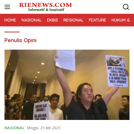
Langsung
ke
konten
HOME
NASIONAL
EKBIS
REGIONAL
FEATURE
HUKUM & K
Penulis Opini
NASIONAL
Minggu, 25 Mei 2025