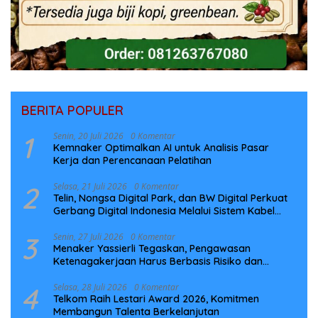
BERITA POPULER
1
Senin, 20 Juli 2026
0 Komentar
Kemnaker Optimalkan AI untuk Analisis Pasar
Kerja dan Perencanaan Pelatihan
2
Selasa, 21 Juli 2026
0 Komentar
Telin, Nongsa Digital Park, dan BW Digital Perkuat
Gerbang Digital Indonesia Melalui Sistem Kabel
Laut NCC
3
Senin, 27 Juli 2026
0 Komentar
Menaker Yassierli Tegaskan, Pengawasan
Ketenagakerjaan Harus Berbasis Risiko dan
Preventif
4
Selasa, 28 Juli 2026
0 Komentar
Telkom Raih Lestari Award 2026, Komitmen
Membangun Talenta Berkelanjutan