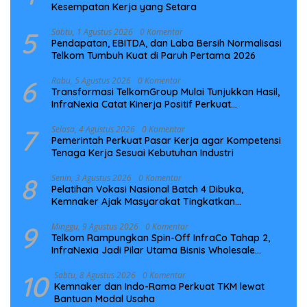
Kesempatan Kerja yang Setara
5
Sabtu, 1 Agustus 2026
0 Komentar
Pendapatan, EBITDA, dan Laba Bersih Normalisasi
Telkom Tumbuh Kuat di Paruh Pertama 2026
6
Rabu, 5 Agustus 2026
0 Komentar
Transformasi TelkomGroup Mulai Tunjukkan Hasil,
InfraNexia Catat Kinerja Positif Perkuat
Infrastruktur Digital Nasional
7
Selasa, 4 Agustus 2026
0 Komentar
Pemerintah Perkuat Pasar Kerja agar Kompetensi
Tenaga Kerja Sesuai Kebutuhan Industri
8
Senin, 3 Agustus 2026
0 Komentar
Pelatihan Vokasi Nasional Batch 4 Dibuka,
Kemnaker Ajak Masyarakat Tingkatkan
Kompetensi
9
Minggu, 9 Agustus 2026
0 Komentar
Telkom Rampungkan Spin-Off InfraCo Tahap 2,
InfraNexia Jadi Pilar Utama Bisnis Wholesale
Connectivity
10
Sabtu, 8 Agustus 2026
0 Komentar
Kemnaker dan Indo-Rama Perkuat TKM lewat
Bantuan Modal Usaha