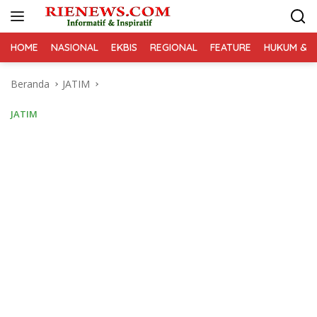
Langsung
ke
konten
HOME
NASIONAL
EKBIS
REGIONAL
FEATURE
HUKUM & K
Beranda
JATIM
JATIM