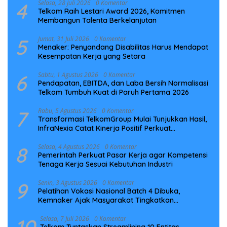
4
Selasa, 28 Juli 2026
0 Komentar
Telkom Raih Lestari Award 2026, Komitmen
Membangun Talenta Berkelanjutan
5
Jumat, 31 Juli 2026
0 Komentar
Menaker: Penyandang Disabilitas Harus Mendapat
Kesempatan Kerja yang Setara
6
Sabtu, 1 Agustus 2026
0 Komentar
Pendapatan, EBITDA, dan Laba Bersih Normalisasi
Telkom Tumbuh Kuat di Paruh Pertama 2026
7
Rabu, 5 Agustus 2026
0 Komentar
Transformasi TelkomGroup Mulai Tunjukkan Hasil,
InfraNexia Catat Kinerja Positif Perkuat
Infrastruktur Digital Nasional
8
Selasa, 4 Agustus 2026
0 Komentar
Pemerintah Perkuat Pasar Kerja agar Kompetensi
Tenaga Kerja Sesuai Kebutuhan Industri
9
Senin, 3 Agustus 2026
0 Komentar
Pelatihan Vokasi Nasional Batch 4 Dibuka,
Kemnaker Ajak Masyarakat Tingkatkan
Kompetensi
10
Selasa, 7 Juli 2026
0 Komentar
Telkom Tuntaskan Streamlining 10 Entitas,