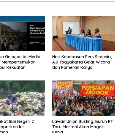
an Gejayan id, Media
Hari Kebebasan Pers Sedunia,
if Mempertemukan
AJI Yogyakarta Gelar Wicara
pul Kekuatan
dan Pameran Karya
kat SLB Negeri 2
Lawan Union Busting, Buruh PT
ilaporkan ke
Taru Martani Akan Mogok
man
Kerja