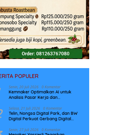
ERITA POPULER
Senin, 20 Juli 2026
0 Komentar
Kemnaker Optimalkan AI untuk
Analisis Pasar Kerja dan
Perencanaan Pelatihan
2
Selasa, 21 Juli 2026
0 Komentar
Telin, Nongsa Digital Park, dan BW
Digital Perkuat Gerbang Digital
Indonesia Melalui Sistem Kabel Laut
NCC
3
Senin, 27 Juli 2026
0 Komentar
Menaker Yassierli Tegaskan,