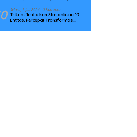
Tingkatkan Kompetensi
10
Selasa, 7 Juli 2026
0 Komentar
Telkom Tuntaskan Streamlining 10
Entitas, Percepat Transformasi
Menuju Strategic Holding