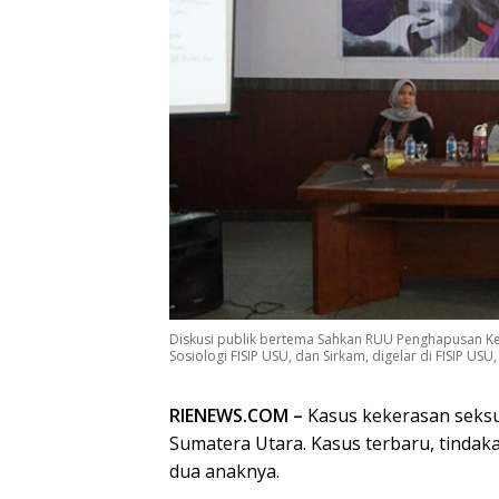
Diskusi publik bertema Sahkan RUU Penghapusan Ke
Sosiologi FISIP USU, dan Sirkam, digelar di FISIP US
RIENEWS.COM –
Kasus kekerasan seksua
Sumatera Utara. Kasus terbaru, tindak
dua anaknya.