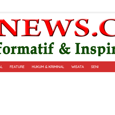
AL
FEATURE
HUKUM & KRIMINAL
WISATA
SENI