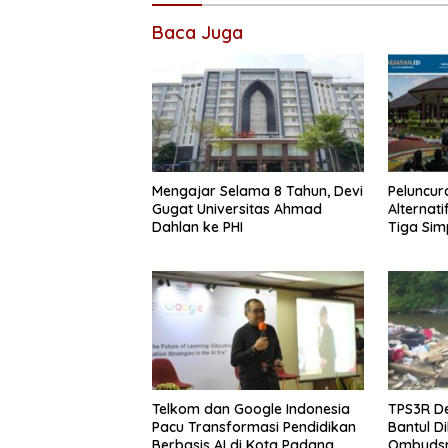
Baca Juga
Mengajar Selama 8 Tahun, Devi
Peluncur
Gugat Universitas Ahmad
Alternat
Dahlan ke PHI
Tiga Sim
Telkom dan Google Indonesia
TPS3R De
Pacu Transformasi Pendidikan
Bantul D
Berbasis AI di Kota Padang
Ombuds