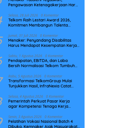
Pengawasan Ketenagakerjaan Harus
Berbasis Risiko dan Preventif
4
Selasa, 28 Juli 2026
0 Komentar
Telkom Raih Lestari Award 2026,
Komitmen Membangun Talenta
Berkelanjutan
5
Jumat, 31 Juli 2026
0 Komentar
Menaker: Penyandang Disabilitas
Harus Mendapat Kesempatan Kerja
yang Setara
6
Sabtu, 1 Agustus 2026
0 Komentar
Pendapatan, EBITDA, dan Laba
Bersih Normalisasi Telkom Tumbuh
Kuat di Paruh Pertama 2026
7
Rabu, 5 Agustus 2026
0 Komentar
Transformasi TelkomGroup Mulai
Tunjukkan Hasil, InfraNexia Catat
Kinerja Positif Perkuat Infrastruktur
Digital Nasional
8
Selasa, 4 Agustus 2026
0 Komentar
Pemerintah Perkuat Pasar Kerja
agar Kompetensi Tenaga Kerja
Sesuai Kebutuhan Industri
9
Senin, 3 Agustus 2026
0 Komentar
Pelatihan Vokasi Nasional Batch 4
Dibuka, Kemnaker Ajak Masyarakat