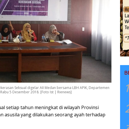
B
1
kerasan Seksual digelar AII Medan bersama LBH APIK, Departemen
U, Rabu 5 Desember 2018. [Foto Ist | Rienews]
l setiap tahun meningkat di wilayah Provinsi
an asusila yang dilakukan seorang ayah terhadap