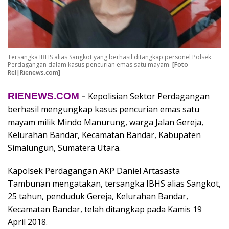
Tersangka IBHS alias Sangkot yang berhasil ditangkap personel Polsek
Perdagangan dalam kasus pencurian emas satu mayam.
[Foto
Rel|Rienews.com]
RIENEWS.COM
–
Kepolisian Sektor Perdagangan
berhasil mengungkap kasus pencurian emas satu
mayam milik Mindo Manurung, warga Jalan Gereja,
Kelurahan Bandar, Kecamatan Bandar, Kabupaten
Simalungun, Sumatera Utara.
Kapolsek Perdagangan AKP Daniel Artasasta
Tambunan mengatakan, tersangka IBHS alias Sangkot,
25 tahun, penduduk Gereja, Kelurahan Bandar,
Kecamatan Bandar, telah ditangkap pada Kamis 19
April 2018.