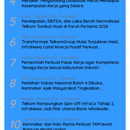
4
Menaker: Penyandang Disabilitas Harus Mendapat
Kesempatan Kerja yang Setara
5
Sabtu, 1 Agustus 2026
0 Komentar
Pendapatan, EBITDA, dan Laba Bersih Normalisasi
Telkom Tumbuh Kuat di Paruh Pertama 2026
6
Rabu, 5 Agustus 2026
0 Komentar
Transformasi TelkomGroup Mulai Tunjukkan Hasil,
InfraNexia Catat Kinerja Positif Perkuat
Infrastruktur Digital Nasional
7
Selasa, 4 Agustus 2026
0 Komentar
Pemerintah Perkuat Pasar Kerja agar Kompetensi
Tenaga Kerja Sesuai Kebutuhan Industri
8
Senin, 3 Agustus 2026
0 Komentar
Pelatihan Vokasi Nasional Batch 4 Dibuka,
Kemnaker Ajak Masyarakat Tingkatkan
Kompetensi
9
Minggu, 9 Agustus 2026
0 Komentar
Telkom Rampungkan Spin-Off InfraCo Tahap 2,
InfraNexia Jadi Pilar Utama Bisnis Wholesale
Connectivity
10
Sabtu, 8 Agustus 2026
0 Komentar
Kemnaker dan Indo-Rama Perkuat TKM lewat
Bantuan Modal Usaha