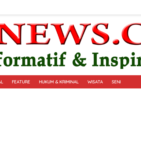
AL
FEATURE
HUKUM & KRIMINAL
WISATA
SENI