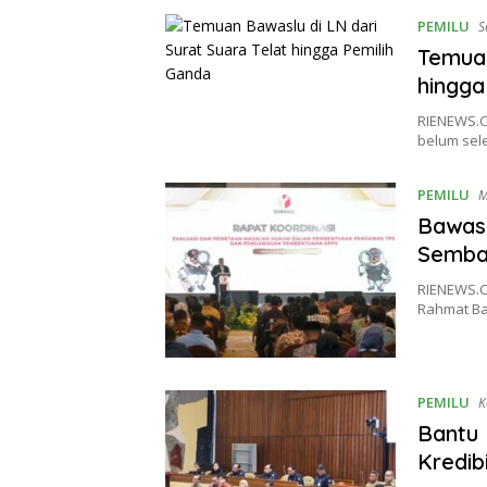
PEMILU
S
Temuan
hingga
RIENEWS.C
belum sel
PEMILU
M
Bawasl
Semb
RIENEWS.C
Rahmat Ba
PEMILU
K
Bantu 
Kredib