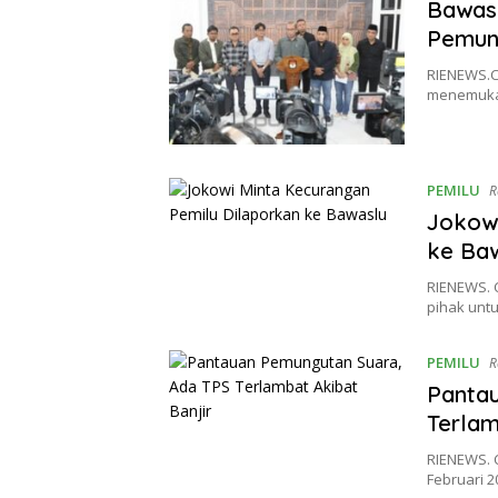
Bawasl
Pemun
RIENEWS.C
menemuka
PEMILU
R
Jokowi
ke Ba
RIENEWS. 
pihak unt
PEMILU
R
Panta
Terlam
RIENEWS. 
Februari 2