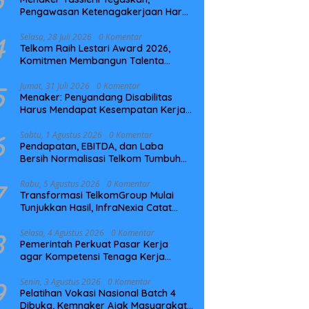
Pengawasan Ketenagakerjaan Harus
Berbasis Risiko dan Preventif
4
Selasa, 28 Juli 2026
0 Komentar
Telkom Raih Lestari Award 2026,
Komitmen Membangun Talenta
Berkelanjutan
5
Jumat, 31 Juli 2026
0 Komentar
Menaker: Penyandang Disabilitas
Harus Mendapat Kesempatan Kerja
yang Setara
6
Sabtu, 1 Agustus 2026
0 Komentar
Pendapatan, EBITDA, dan Laba
Bersih Normalisasi Telkom Tumbuh
Kuat di Paruh Pertama 2026
7
Rabu, 5 Agustus 2026
0 Komentar
Transformasi TelkomGroup Mulai
Tunjukkan Hasil, InfraNexia Catat
Kinerja Positif Perkuat Infrastruktur
Digital Nasional
8
Selasa, 4 Agustus 2026
0 Komentar
Pemerintah Perkuat Pasar Kerja
agar Kompetensi Tenaga Kerja
Sesuai Kebutuhan Industri
9
Senin, 3 Agustus 2026
0 Komentar
Pelatihan Vokasi Nasional Batch 4
Dibuka, Kemnaker Ajak Masyarakat