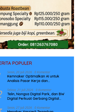
ERITA POPULER
Senin, 20 Juli 2026
0 Komentar
Kemnaker Optimalkan AI untuk
Analisis Pasar Kerja dan
Perencanaan Pelatihan
2
Selasa, 21 Juli 2026
0 Komentar
Telin, Nongsa Digital Park, dan BW
Digital Perkuat Gerbang Digital
Indonesia Melalui Sistem Kabel Laut
NCC
3
Senin, 27 Juli 2026
0 Komentar
Menaker Yassierli Tegaskan,