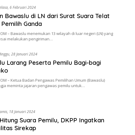
elasa, 6 Februari 2024
 Bawaslu di LN dari Surat Suara Telat
 Pemilih Ganda
OM – Bawaslu menemukan 13 wilayah di luar negeri (LN) yang
esai melakukan pengiriman…
inggu, 28 Januari 2024
u Larang Peserta Pemilu Bagi-bagi
ako
OM – Ketua Badan Pengawas Pemilihan Umum (Bawaslu)
gja meminta jajaran pengawas pemilu untuk…
amis, 18 Januari 2024
Hitung Suara Pemilu, DKPP Ingatkan
ilitas Sirekap