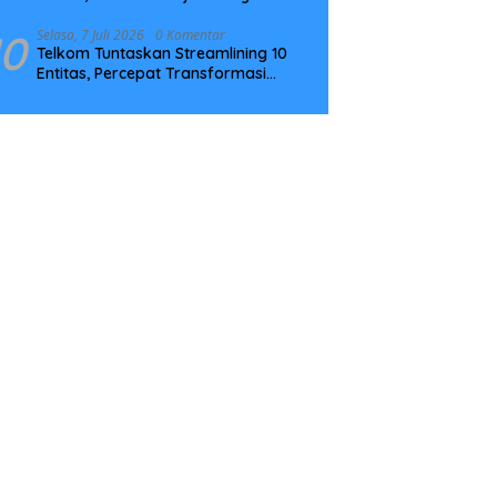
Tingkatkan Kompetensi
10
Selasa, 7 Juli 2026
0 Komentar
Telkom Tuntaskan Streamlining 10
Entitas, Percepat Transformasi
Menuju Strategic Holding