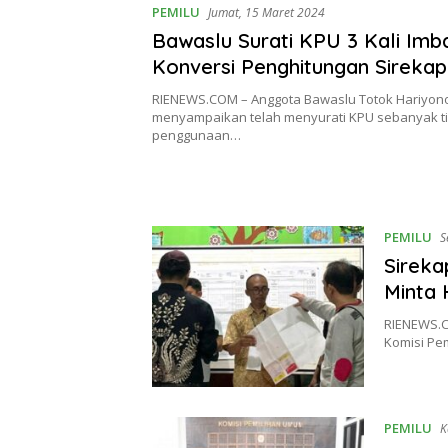
PEMILU
Jumat, 15 Maret 2024
Bawaslu Surati KPU 3 Kali Imb
Konversi Penghitungan Sirekap
Dihentikan
RIENEWS.COM – Anggota Bawaslu Totok Hariyon
menyampaikan telah menyurati KPU sebanyak tig
penggunaan…
PEMILU
S
Sireka
Minta 
RIENEWS.C
Komisi Pe
PEMILU
K