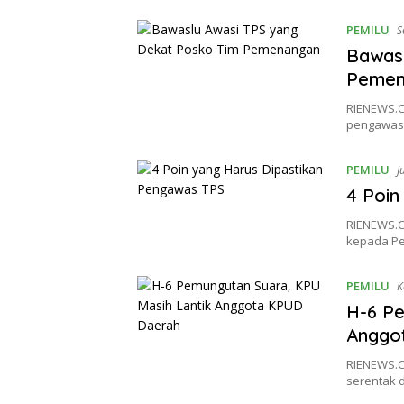
PEMILU
S
Bawas
Pemen
RIENEWS.C
pengawas 
PEMILU
J
4 Poin
RIENEWS.C
kepada P
PEMILU
K
H-6 Pe
Anggo
RIENEWS.C
serentak d