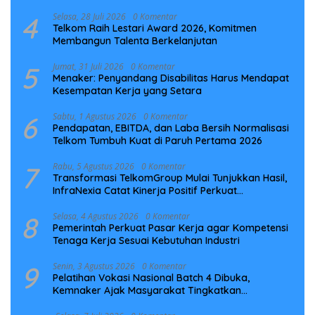
Preventif
4
Selasa, 28 Juli 2026
0 Komentar
Telkom Raih Lestari Award 2026, Komitmen
Membangun Talenta Berkelanjutan
5
Jumat, 31 Juli 2026
0 Komentar
Menaker: Penyandang Disabilitas Harus Mendapat
Kesempatan Kerja yang Setara
6
Sabtu, 1 Agustus 2026
0 Komentar
Pendapatan, EBITDA, dan Laba Bersih Normalisasi
Telkom Tumbuh Kuat di Paruh Pertama 2026
7
Rabu, 5 Agustus 2026
0 Komentar
Transformasi TelkomGroup Mulai Tunjukkan Hasil,
InfraNexia Catat Kinerja Positif Perkuat
Infrastruktur Digital Nasional
8
Selasa, 4 Agustus 2026
0 Komentar
Pemerintah Perkuat Pasar Kerja agar Kompetensi
Tenaga Kerja Sesuai Kebutuhan Industri
9
Senin, 3 Agustus 2026
0 Komentar
Pelatihan Vokasi Nasional Batch 4 Dibuka,
Kemnaker Ajak Masyarakat Tingkatkan
Kompetensi