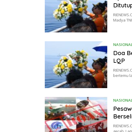
Ditutu
RIENEWS.C
Madya TNI
NASIONA
Doa Be
LQP
RIENEWS.C
bertemu l
NASIONA
Pesawa
Bersel
RIENEWS.C
gerah. La