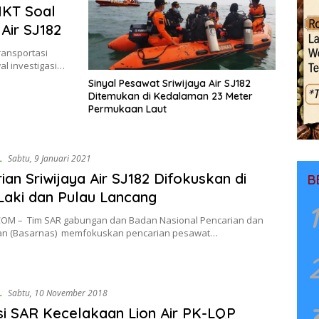
NKT Soal
Air SJ182
ansportasi
wal investigasi…
Sinyal Pesawat Sriwijaya Air SJ182
Ditemukan di Kedalaman 23 Meter
Permukaan Laut
L
Sabtu, 9 Januari 2021
ian Sriwijaya Air SJ182 Difokuskan di
B
Laki dan Pulau Lancang
1
OM – Tim SAR gabungan dan Badan Nasional Pencarian dan
an (Basarnas) memfokuskan pencarian pesawat…
L
Sabtu, 10 November 2018
i SAR Kecelakaan Lion Air PK-LQP