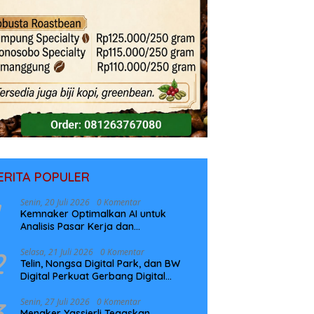
ERITA POPULER
Senin, 20 Juli 2026
0 Komentar
Kemnaker Optimalkan AI untuk
Analisis Pasar Kerja dan
Perencanaan Pelatihan
2
Selasa, 21 Juli 2026
0 Komentar
Telin, Nongsa Digital Park, dan BW
Digital Perkuat Gerbang Digital
Indonesia Melalui Sistem Kabel Laut
NCC
3
Senin, 27 Juli 2026
0 Komentar
Menaker Yassierli Tegaskan,