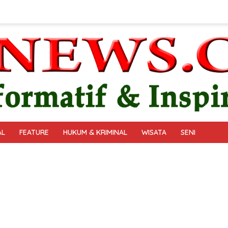
AL
FEATURE
HUKUM & KRIMINAL
WISATA
SENI