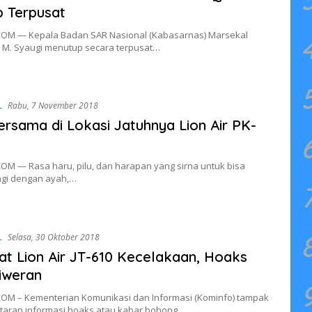
p Terpusat
OM — Kepala Badan SAR Nasional (Kabasarnas) Marsekal
 M. Syaugi menutup secara terpusat…
L
Rabu, 7 November 2018
rsama di Lokasi Jatuhnya Lion Air PK-
OM — Rasa haru, pilu, dan harapan yang sirna untuk bisa
agi dengan ayah,…
L
Selasa, 30 Oktober 2018
t Lion Air JT-610 Kecelakaan, Hoaks
iweran
OM – Kementerian Komunikasi dan Informasi (Kominfo) tampak
ntaran informasi hoaks atau kabar bohong…