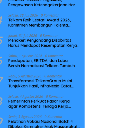
Pengawasan Ketenagakerjaan Harus
Berbasis Risiko dan Preventif
4
Selasa, 28 Juli 2026
0 Komentar
Telkom Raih Lestari Award 2026,
Komitmen Membangun Talenta
Berkelanjutan
5
Jumat, 31 Juli 2026
0 Komentar
Menaker: Penyandang Disabilitas
Harus Mendapat Kesempatan Kerja
yang Setara
6
Sabtu, 1 Agustus 2026
0 Komentar
Pendapatan, EBITDA, dan Laba
Bersih Normalisasi Telkom Tumbuh
Kuat di Paruh Pertama 2026
7
Rabu, 5 Agustus 2026
0 Komentar
Transformasi TelkomGroup Mulai
Tunjukkan Hasil, InfraNexia Catat
Kinerja Positif Perkuat Infrastruktur
Digital Nasional
8
Selasa, 4 Agustus 2026
0 Komentar
Pemerintah Perkuat Pasar Kerja
agar Kompetensi Tenaga Kerja
Sesuai Kebutuhan Industri
9
Senin, 3 Agustus 2026
0 Komentar
Pelatihan Vokasi Nasional Batch 4
Dibuka, Kemnaker Ajak Masyarakat