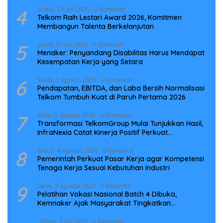
4
Selasa, 28 Juli 2026
0 Komentar
Telkom Raih Lestari Award 2026, Komitmen
Membangun Talenta Berkelanjutan
5
Jumat, 31 Juli 2026
0 Komentar
Menaker: Penyandang Disabilitas Harus Mendapat
Kesempatan Kerja yang Setara
6
Sabtu, 1 Agustus 2026
0 Komentar
Pendapatan, EBITDA, dan Laba Bersih Normalisasi
Telkom Tumbuh Kuat di Paruh Pertama 2026
7
Rabu, 5 Agustus 2026
0 Komentar
Transformasi TelkomGroup Mulai Tunjukkan Hasil,
InfraNexia Catat Kinerja Positif Perkuat
Infrastruktur Digital Nasional
8
Selasa, 4 Agustus 2026
0 Komentar
Pemerintah Perkuat Pasar Kerja agar Kompetensi
Tenaga Kerja Sesuai Kebutuhan Industri
9
Senin, 3 Agustus 2026
0 Komentar
Pelatihan Vokasi Nasional Batch 4 Dibuka,
Kemnaker Ajak Masyarakat Tingkatkan
Kompetensi
Selasa, 7 Juli 2026
0 Komentar