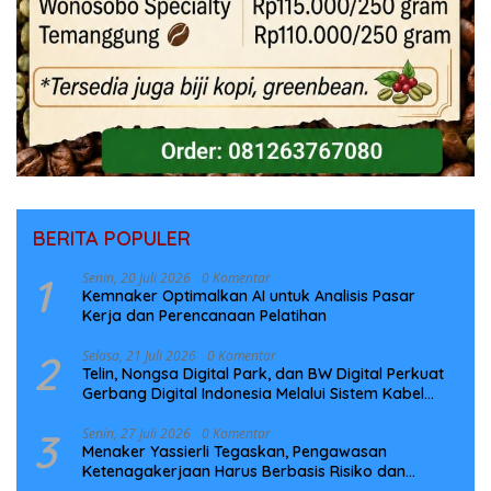
BERITA POPULER
1
Senin, 20 Juli 2026
0 Komentar
Kemnaker Optimalkan AI untuk Analisis Pasar
Kerja dan Perencanaan Pelatihan
2
Selasa, 21 Juli 2026
0 Komentar
Telin, Nongsa Digital Park, dan BW Digital Perkuat
Gerbang Digital Indonesia Melalui Sistem Kabel
Laut NCC
3
Senin, 27 Juli 2026
0 Komentar
Menaker Yassierli Tegaskan, Pengawasan
Ketenagakerjaan Harus Berbasis Risiko dan
Preventif