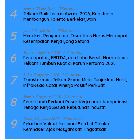
Preventif
4
Selasa, 28 Juli 2026
0 Komentar
Telkom Raih Lestari Award 2026, Komitmen
Membangun Talenta Berkelanjutan
5
Jumat, 31 Juli 2026
0 Komentar
Menaker: Penyandang Disabilitas Harus Mendapat
Kesempatan Kerja yang Setara
6
Sabtu, 1 Agustus 2026
0 Komentar
Pendapatan, EBITDA, dan Laba Bersih Normalisasi
Telkom Tumbuh Kuat di Paruh Pertama 2026
7
Rabu, 5 Agustus 2026
0 Komentar
Transformasi TelkomGroup Mulai Tunjukkan Hasil,
InfraNexia Catat Kinerja Positif Perkuat
Infrastruktur Digital Nasional
8
Selasa, 4 Agustus 2026
0 Komentar
Pemerintah Perkuat Pasar Kerja agar Kompetensi
Tenaga Kerja Sesuai Kebutuhan Industri
9
Senin, 3 Agustus 2026
0 Komentar
Pelatihan Vokasi Nasional Batch 4 Dibuka,
Kemnaker Ajak Masyarakat Tingkatkan
Kompetensi