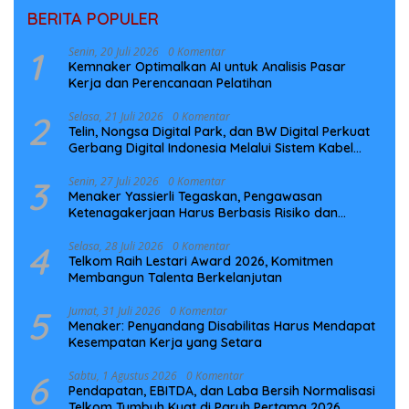
BERITA POPULER
1
Senin, 20 Juli 2026
0 Komentar
Kemnaker Optimalkan AI untuk Analisis Pasar
Kerja dan Perencanaan Pelatihan
2
Selasa, 21 Juli 2026
0 Komentar
Telin, Nongsa Digital Park, dan BW Digital Perkuat
Gerbang Digital Indonesia Melalui Sistem Kabel
Laut NCC
3
Senin, 27 Juli 2026
0 Komentar
Menaker Yassierli Tegaskan, Pengawasan
Ketenagakerjaan Harus Berbasis Risiko dan
Preventif
4
Selasa, 28 Juli 2026
0 Komentar
Telkom Raih Lestari Award 2026, Komitmen
Membangun Talenta Berkelanjutan
5
Jumat, 31 Juli 2026
0 Komentar
Menaker: Penyandang Disabilitas Harus Mendapat
Kesempatan Kerja yang Setara
6
Sabtu, 1 Agustus 2026
0 Komentar
Pendapatan, EBITDA, dan Laba Bersih Normalisasi
Telkom Tumbuh Kuat di Paruh Pertama 2026