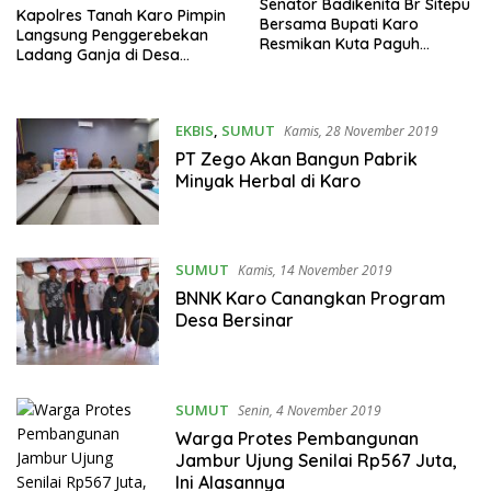
Senator Badikenita Br Sitepu
Kapolres Tanah Karo Pimpin
Bersama Bupati Karo
Langsung Penggerebekan
Resmikan Kuta Paguh
Ladang Ganja di Desa
Relawan Covid 19
Beganding
EKBIS
,
SUMUT
Kamis, 28 November 2019
PT Zego Akan Bangun Pabrik
Minyak Herbal di Karo
SUMUT
Kamis, 14 November 2019
BNNK Karo Canangkan Program
Desa Bersinar
SUMUT
Senin, 4 November 2019
Warga Protes Pembangunan
Jambur Ujung Senilai Rp567 Juta,
Ini Alasannya