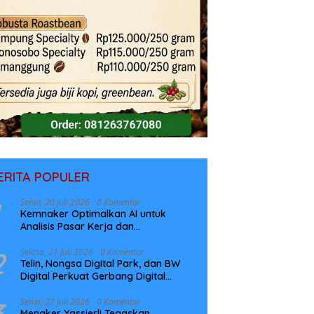
ERITA POPULER
Senin, 20 Juli 2026
0 Komentar
Kemnaker Optimalkan AI untuk
Analisis Pasar Kerja dan
Perencanaan Pelatihan
2
Selasa, 21 Juli 2026
0 Komentar
Telin, Nongsa Digital Park, dan BW
Digital Perkuat Gerbang Digital
Indonesia Melalui Sistem Kabel Laut
NCC
3
Senin, 27 Juli 2026
0 Komentar
Menaker Yassierli Tegaskan,