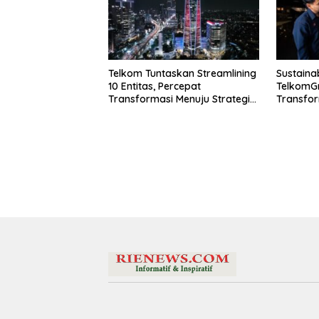
Telkom Tuntaskan Streamlining
Sustainab
10 Entitas, Percepat
TelkomG
Transformasi Menuju Strategic
Transfor
Holding
Komitme
Pertumbu