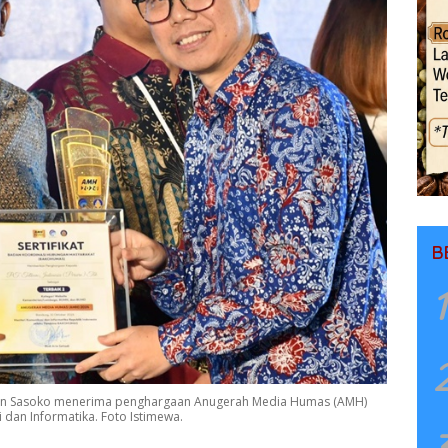
B
1
an Sasoko menerima penghargaan Anugerah Media Humas (AMH)
dan Informatika. Foto Istimewa.