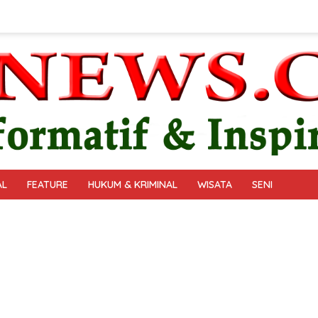
AL
FEATURE
HUKUM & KRIMINAL
WISATA
SENI