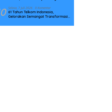
Tingkatkan Kompetensi
10
Selasa, 7 Juli 2026
0 Komentar
61 Tahun Telkom Indonesia,
Gelorakan Semangat Transformasi
Digital Nasional