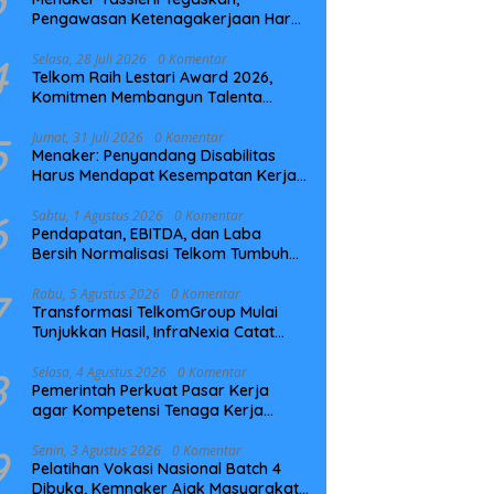
Pengawasan Ketenagakerjaan Harus
Berbasis Risiko dan Preventif
4
Selasa, 28 Juli 2026
0 Komentar
Telkom Raih Lestari Award 2026,
Komitmen Membangun Talenta
Berkelanjutan
5
Jumat, 31 Juli 2026
0 Komentar
Menaker: Penyandang Disabilitas
Harus Mendapat Kesempatan Kerja
yang Setara
6
Sabtu, 1 Agustus 2026
0 Komentar
Pendapatan, EBITDA, dan Laba
Bersih Normalisasi Telkom Tumbuh
Kuat di Paruh Pertama 2026
7
Rabu, 5 Agustus 2026
0 Komentar
Transformasi TelkomGroup Mulai
Tunjukkan Hasil, InfraNexia Catat
Kinerja Positif Perkuat Infrastruktur
Digital Nasional
8
Selasa, 4 Agustus 2026
0 Komentar
Pemerintah Perkuat Pasar Kerja
agar Kompetensi Tenaga Kerja
Sesuai Kebutuhan Industri
9
Senin, 3 Agustus 2026
0 Komentar
Pelatihan Vokasi Nasional Batch 4
Dibuka, Kemnaker Ajak Masyarakat